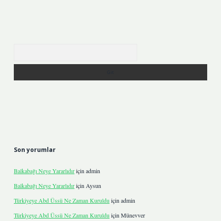
Arama
Son yorumlar
Balkabağı Neye Yararlıdır
için
admin
Balkabağı Neye Yararlıdır
için
Aysun
Türkiyeye Abd Üssü Ne Zaman Kuruldu
için
admin
Türkiyeye Abd Üssü Ne Zaman Kuruldu
için
Münevver