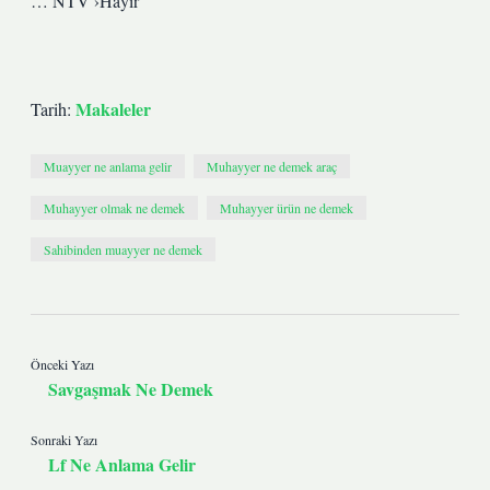
… NTV ›Hayır
Makaleler
Tarih:
Muayyer ne anlama gelir
Muhayyer ne demek araç
Muhayyer olmak ne demek
Muhayyer ürün ne demek
Sahibinden muayyer ne demek
Önceki Yazı
Savgaşmak Ne Demek
Sonraki Yazı
Lf Ne Anlama Gelir