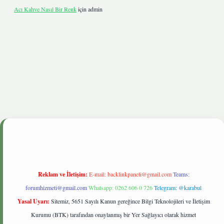
Acı Kahve Nasıl Bir Renk
için
admin
e
Reklam ve İletişim:
E-mail:
backlinkpaneli@gmail.com
Teams:
forumhizmeti@gmail.com
Whatsapp: 0262 606 0 726
Telegram: @karabul
Yasal Uyarı:
Sitemiz, 5651 Sayılı Kanun gereğince Bilgi Teknolojileri ve İletişim
Kurumu (BTK) tarafından onaylanmış bir Yer Sağlayıcı olarak hizmet