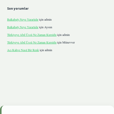
Son yorumlar
Balkabağı Neye Yararlıdır
için
admin
Balkabağı Neye Yararlıdır
için
Aysun
Türkiyeye Abd Üssü Ne Zaman Kuruldu
için
admin
Türkiyeye Abd Üssü Ne Zaman Kuruldu
için
Münevver
Acı Kahve Nasıl Bir Renk
için
admin
ve