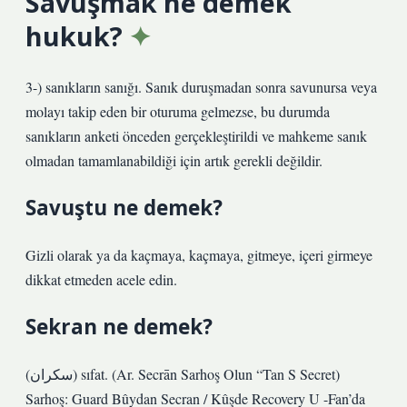
Savuşmak ne demek
hukuk?
3-) sanıkların sanığı. Sanık duruşmadan sonra savunursa veya
molayı takip eden bir oturuma gelmezse, bu durumda
sanıkların anketi önceden gerçekleştirildi ve mahkeme sanık
olmadan tamamlanabildiği için artık gerekli değildir.
Savuştu ne demek?
Gizli olarak ya da kaçmaya, kaçmaya, gitmeye, içeri girmeye
dikkat etmeden acele edin.
Sekran ne demek?
(ﺳﻜﺮﺍﻥ) sıfat. (Ar. Secrān Sarhoş Olun “Tan S Secret)
Sarhoş: Guard Bûydan Secran / Kûşde Recovery U -Fan’da