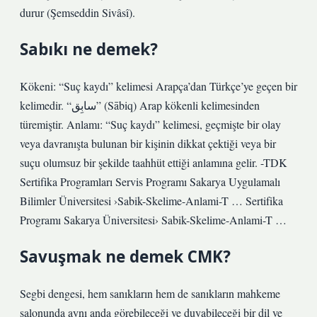
durur (Şemseddin Sivâsî).
Sabıkı ne demek?
Kökeni: “Suç kaydı” kelimesi Arapça’dan Türkçe’ye geçen bir
kelimedir. “سابِق” (Sābiq) Arap kökenli kelimesinden
türemiştir. Anlamı: “Suç kaydı” kelimesi, geçmişte bir olay
veya davranışta bulunan bir kişinin dikkat çektiği veya bir
suçu olumsuz bir şekilde taahhüt ettiği anlamına gelir. -TDK
Sertifika Programları Servis Programı Sakarya Uygulamalı
Bilimler Üniversitesi ›Sabik-Skelime-Anlami-T … Sertifika
Programı Sakarya Üniversitesi› Sabik-Skelime-Anlami-T …
Savuşmak ne demek CMK?
Segbi dengesi, hem sanıkların hem de sanıkların mahkeme
salonunda aynı anda görebileceği ve duyabileceği bir dil ve