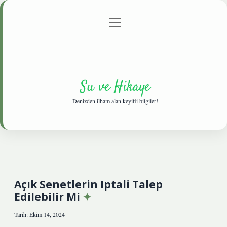
menüyü
Anasayfa
Gizlilik Politikası
Yasal Uyarı
aç
Hakkımızda
Su ve Hikaye
Denizden ilham alan keyifli bilgiler!
Açık Senetlerin Iptali Talep
Edilebilir Mi
Tarih: Ekim 14, 2024