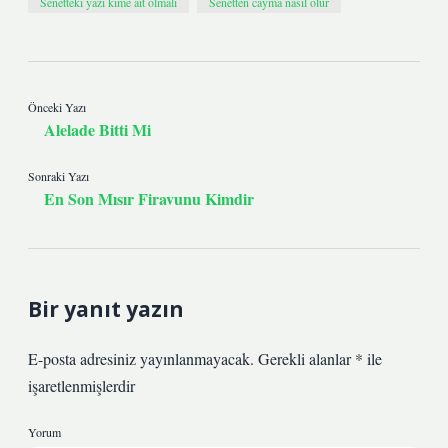
Senetteki yazı kime ait olmalı
Senetten cayma nasıl olur
Önceki Yazı
Alelade Bitti Mi
Sonraki Yazı
En Son Mısır Firavunu Kimdir
Bir yanıt yazın
E-posta adresiniz yayınlanmayacak.
Gerekli alanlar
*
ile
işaretlenmişlerdir
Yorum