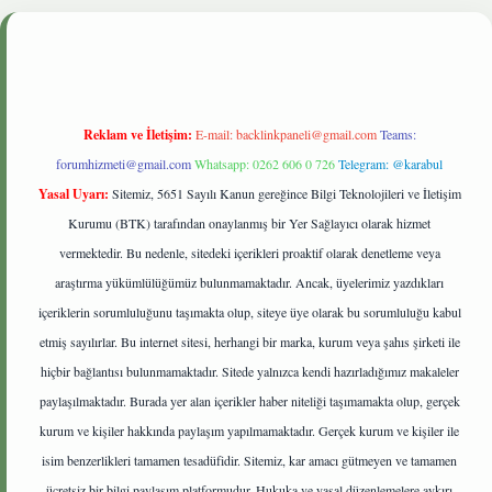
giris.live
Reklam ve İletişim:
E-mail:
backlinkpaneli@gmail.com
Teams:
forumhizmeti@gmail.com
Whatsapp: 0262 606 0 726
Telegram: @karabul
Yasal Uyarı:
Sitemiz, 5651 Sayılı Kanun gereğince Bilgi Teknolojileri ve İletişim
Kurumu (BTK) tarafından onaylanmış bir Yer Sağlayıcı olarak hizmet
vermektedir. Bu nedenle, sitedeki içerikleri proaktif olarak denetleme veya
araştırma yükümlülüğümüz bulunmamaktadır. Ancak, üyelerimiz yazdıkları
içeriklerin sorumluluğunu taşımakta olup, siteye üye olarak bu sorumluluğu kabul
etmiş sayılırlar. Bu internet sitesi, herhangi bir marka, kurum veya şahıs şirketi ile
hiçbir bağlantısı bulunmamaktadır. Sitede yalnızca kendi hazırladığımız makaleler
paylaşılmaktadır. Burada yer alan içerikler haber niteliği taşımamakta olup, gerçek
kurum ve kişiler hakkında paylaşım yapılmamaktadır. Gerçek kurum ve kişiler ile
isim benzerlikleri tamamen tesadüfidir. Sitemiz, kar amacı gütmeyen ve tamamen
ücretsiz bir bilgi paylaşım platformudur. Hukuka ve yasal düzenlemelere aykırı