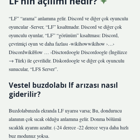
LF’nin açılımı nedir?
“LF” “arama” anlamına gelir. Discord ve diğer çok oyunculu
oyuncular -Server, “LF” kısaltmadır. Discord ve diğer çok
oyunculu oyunlar, “LF” “görünüm” kısaltması: Discord,
çevrimiçi oyun ve daha fazlası -wikihowwikihow ›…›
DiscordwikiHow … ›Disctordoogle Discordoogle (İngilizce
→ Türk) ile çevrilidir. Diskordoogle ve diğer çok oyunculu
sunucular, “LFS Server”.
Vestel buzdolabı lf arızası nasıl
giderilir?
Buzdolabınızda ekranda LF uyarısı varsa; Bu, dondurucu
alanının çok sıcak olduğu anlamına gelir. Donma bölümü
sıcaklık ayarını azaltır. (-24 derece -22 derece veya daha hızlı
buz modunuz yoksa.