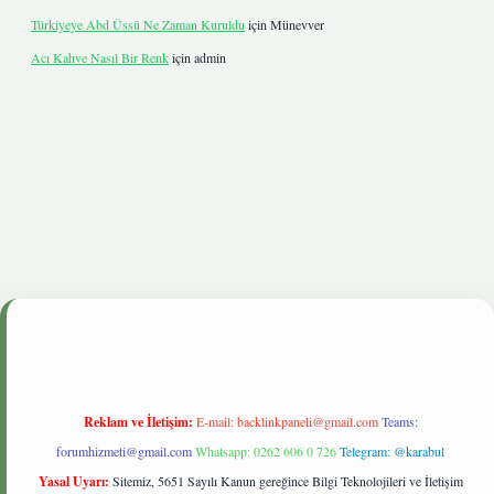
Türkiyeye Abd Üssü Ne Zaman Kuruldu
için
Münevver
Acı Kahve Nasıl Bir Renk
için
admin
e
Reklam ve İletişim:
E-mail:
backlinkpaneli@gmail.com
Teams:
forumhizmeti@gmail.com
Whatsapp: 0262 606 0 726
Telegram: @karabul
Yasal Uyarı:
Sitemiz, 5651 Sayılı Kanun gereğince Bilgi Teknolojileri ve İletişim