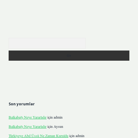
Arama
Son yorumlar
Balkabağı Neye Yararlıdır
için
admin
Balkabağı Neye Yararlıdır
için
Aysun
Türkiyeye Abd Üssü Ne Zaman Kuruldu
için
admin