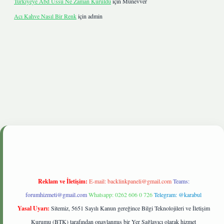
Türkiyeye Abd Üssü Ne Zaman Kuruldu
için
Münevver
Acı Kahve Nasıl Bir Renk
için
admin
nbetgiris.live
Reklam ve İletişim:
E-mail:
backlinkpaneli@gmail.com
Teams:
forumhizmeti@gmail.com
Whatsapp: 0262 606 0 726
Telegram: @karabul
Yasal Uyarı:
Sitemiz, 5651 Sayılı Kanun gereğince Bilgi Teknolojileri ve İletişim
Kurumu (BTK) tarafından onaylanmış bir Yer Sağlayıcı olarak hizmet