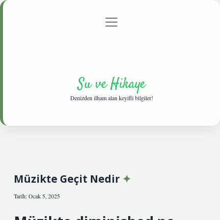
menüyü
Anasayfa
Gizlilik Politikası
Yasal Uyarı
aç
Hakkımızda
Su ve Hikaye
Denizden ilham alan keyifli bilgiler!
Müzikte Geçit Nedir
Tarih: Ocak 5, 2025