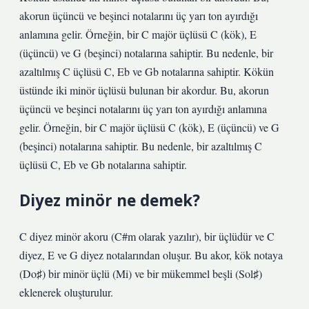
akorun üçüncü ve beşinci notalarını üç yarı ton ayırdığı
anlamına gelir. Örneğin, bir C majör üçlüsü C (kök), E
(üçüncü) ve G (beşinci) notalarına sahiptir. Bu nedenle, bir
azaltılmış C üçlüsü C, Eb ve Gb notalarına sahiptir. Kökün
üstünde iki minör üçlüsü bulunan bir akordur. Bu, akorun
üçüncü ve beşinci notalarını üç yarı ton ayırdığı anlamına
gelir. Örneğin, bir C majör üçlüsü C (kök), E (üçüncü) ve G
(beşinci) notalarına sahiptir. Bu nedenle, bir azaltılmış C
üçlüsü C, Eb ve Gb notalarına sahiptir.
Diyez minör ne demek?
C diyez minör akoru (C#m olarak yazılır), bir üçlüdür ve C
diyez, E ve G diyez notalarından oluşur. Bu akor, kök notaya
(Do♯) bir minör üçlü (Mi) ve bir mükemmel beşli (Sol♯)
eklenerek oluşturulur.