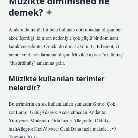
Müzikte diminished ne
demek?
Aralarında minör bir üçlü bulunan dört notadan oluşan bir
akor. İçerdiği iki triton nedeniyle çok güçlü bir dominant
karaktere sahiptir. Örnek: do dim 7 akoru; C, E bemol, G
bemol ve A notalarından oluşur. Müzikte ayrıca “azaltılmış”,
“düşürülmüş” anlamına gelir.
Müzikte kullanılan terimler
nelerdir?
Bu terimlerin en sık kullanılanları şunlardır:Grave: Çok
zor.Largo: GenişAdagio: Acele etmeden.Andante:
Yürüyerek.Moderato: Orta hızda.Allegretto: Oldukça
hızlıAllegro: HızlıVivace: CanlıDaha fazla makale…•9
Temmuz 2016