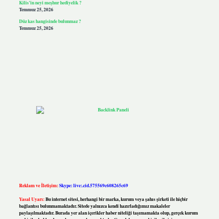
Kilis’in neyi meşhur hediyelik ?
Temmuz 25, 2026
Düz kas hangisinde bulunmaz ?
Temmuz 25, 2026
Reklam ve İletişim:
Skype: live:.cid.575569c608265c69
Yasal Uyarı:
Bu internet sitesi, herhangi bir marka, kurum veya şahıs şirketi ile hiçbir
bağlantısı bulunmamaktadır. Sitede yalnızca kendi hazırladığımız makaleler
paylaşılmaktadır. Burada yer alan içerikler haber niteliği taşımamakta olup, gerçek kurum