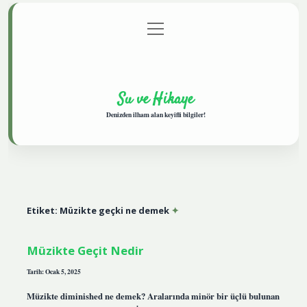
menüyü
Anasayfa
Gizlilik Politikası
Yasal Uyarı
aç
Hakkımızda
Su ve Hikaye
Denizden ilham alan keyifli bilgiler!
Etiket:
Müzikte geçki ne demek
Müzikte Geçit Nedir
Tarih: Ocak 5, 2025
Müzikte diminished ne demek? Aralarında minör bir üçlü bulunan