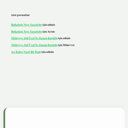
Son yorumlar
Balkabağı Neye Yararlıdır
için
admin
Balkabağı Neye Yararlıdır
için
Aysun
Türkiyeye Abd Üssü Ne Zaman Kuruldu
için
admin
Türkiyeye Abd Üssü Ne Zaman Kuruldu
için
Münevver
Acı Kahve Nasıl Bir Renk
için
admin
tgiris.live