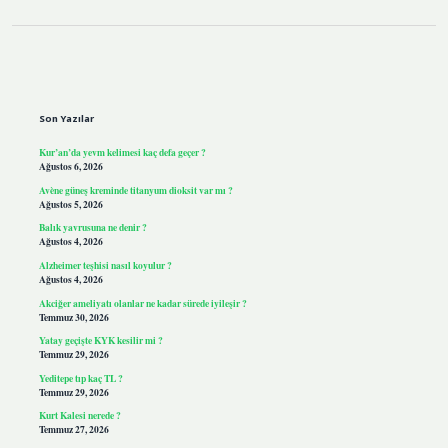
Sidebar
Son Yazılar
Kur’an’da yevm kelimesi kaç defa geçer ?
Ağustos 6, 2026
Avène güneş kreminde titanyum dioksit var mı ?
Ağustos 5, 2026
Balık yavrusuna ne denir ?
Ağustos 4, 2026
Alzheimer teşhisi nasıl koyulur ?
Ağustos 4, 2026
Akciğer ameliyatı olanlar ne kadar sürede iyileşir ?
Temmuz 30, 2026
Yatay geçişte KYK kesilir mi ?
Temmuz 29, 2026
Yeditepe tıp kaç TL ?
Temmuz 29, 2026
Kurt Kalesi nerede ?
Temmuz 27, 2026