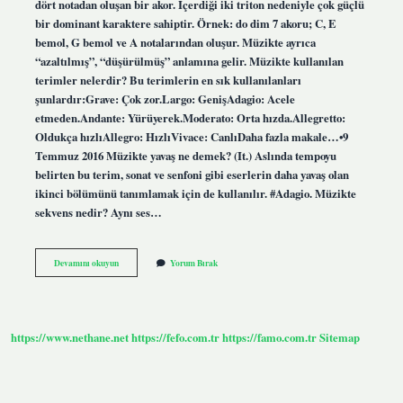
dört notadan oluşan bir akor. İçerdiği iki triton nedeniyle çok güçlü
bir dominant karaktere sahiptir. Örnek: do dim 7 akoru; C, E
bemol, G bemol ve A notalarından oluşur. Müzikte ayrıca
“azaltılmış”, “düşürülmüş” anlamına gelir. Müzikte kullanılan
terimler nelerdir? Bu terimlerin en sık kullanılanları
şunlardır:Grave: Çok zor.Largo: GenişAdagio: Acele
etmeden.Andante: Yürüyerek.Moderato: Orta hızda.Allegretto:
Oldukça hızlıAllegro: HızlıVivace: CanlıDaha fazla makale…•9
Temmuz 2016 Müzikte yavaş ne demek? (It.) Aslında tempoyu
belirten bu terim, sonat ve senfoni gibi eserlerin daha yavaş olan
ikinci bölümünü tanımlamak için de kullanılır. #Adagio. Müzikte
sekvens nedir? Aynı ses…
Müzikte
Devamını okuyun
Yorum Bırak
Geçit
Nedir
https://www.nethane.net
https://fefo.com.tr
https://famo.com.tr
Sitemap