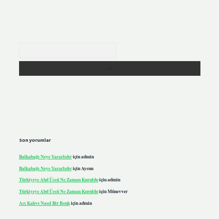
Arama
Son yorumlar
Balkabağı Neye Yararlıdır
için
admin
Balkabağı Neye Yararlıdır
için
Aysun
Türkiyeye Abd Üssü Ne Zaman Kuruldu
için
admin
Türkiyeye Abd Üssü Ne Zaman Kuruldu
için
Münevver
Acı Kahve Nasıl Bir Renk
için
admin