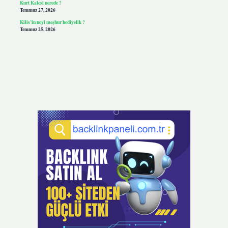
Kurt Kalesi nerede ?
Temmuz 27, 2026
Kilis’in neyi meşhur hediyelik ?
Temmuz 25, 2026