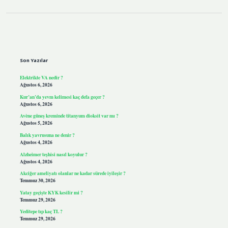
Sidebar
Son Yazılar
Elektrikte VA nedir ?
Ağustos 6, 2026
Kur’an’da yevm kelimesi kaç defa geçer ?
Ağustos 6, 2026
Avène güneş kreminde titanyum dioksit var mı ?
Ağustos 5, 2026
Balık yavrusuna ne denir ?
Ağustos 4, 2026
Alzheimer teşhisi nasıl koyulur ?
Ağustos 4, 2026
Akciğer ameliyatı olanlar ne kadar sürede iyileşir ?
Temmuz 30, 2026
Yatay geçişte KYK kesilir mi ?
Temmuz 29, 2026
Yeditepe tıp kaç TL ?
Temmuz 29, 2026