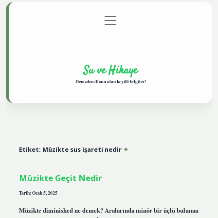
menüyü
Anasayfa
Gizlilik Politikası
Yasal Uyarı
aç
Hakkımızda
Su ve Hikaye
Denizden ilham alan keyifli bilgiler!
Etiket:
Müzikte sus işareti nedir
Müzikte Geçit Nedir
Tarih: Ocak 5, 2025
Müzikte diminished ne demek? Aralarında minör bir üçlü bulunan