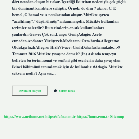
dört notadan oluşan bir akor. İçerdiği iki triton nedeniyle çok güçlü
bir dominant karaktere sahiptir. Örnek: do dim 7 akoru; C, E
bemol, G bemol ve A notalarından oluşur. Müzikte ayrıca
“azaltılmış”, “düşürülmüş” anlamına gelir. Müzikte kullanılan
terimler nelerdir? Bu terimlerin en sık kullanılanları
şunlardır:Grave: Çok zor.Largo: GenişAdagio: Acele
etmeden.Andante: Yürüyerek.Moderato: Orta hızda.Allegretto:
Oldukça hızlıAllegro: HızlıVivace: CanlıDaha fazla makale…•9
Temmuz 2016 Müzikte yavaş ne demek? (It.) Aslında tempoyu
belirten bu terim, sonat ve senfoni gibi eserlerin daha yavaş olan
ikinci bölümünü tanımlamak için de kullanılır. #Adagio. Müzikte
sekvens nedir? Aynı ses…
Müzikte
Devamını okuyun
Yorum Bırak
Geçit
Nedir
https://www.nethane.net
https://fefo.com.tr
https://famo.com.tr
Sitemap