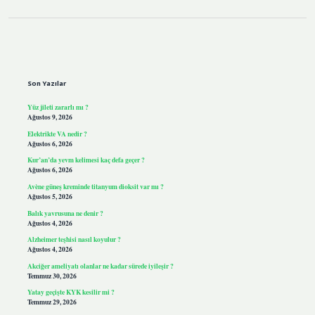
Sidebar
Son Yazılar
Yüz jileti zararlı mı ?
Ağustos 9, 2026
Elektrikte VA nedir ?
Ağustos 6, 2026
Kur’an’da yevm kelimesi kaç defa geçer ?
Ağustos 6, 2026
Avène güneş kreminde titanyum dioksit var mı ?
Ağustos 5, 2026
Balık yavrusuna ne denir ?
Ağustos 4, 2026
Alzheimer teşhisi nasıl koyulur ?
Ağustos 4, 2026
Akciğer ameliyatı olanlar ne kadar sürede iyileşir ?
Temmuz 30, 2026
Yatay geçişte KYK kesilir mi ?
Temmuz 29, 2026