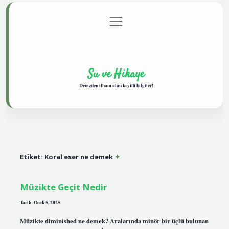
menüyü
Anasayfa
Gizlilik Politikası
Yasal Uyarı
aç
Hakkımızda
Su ve Hikaye
Denizden ilham alan keyifli bilgiler!
Etiket:
Koral eser ne demek
Müzikte Geçit Nedir
Tarih: Ocak 5, 2025
Müzikte diminished ne demek? Aralarında minör bir üçlü bulunan