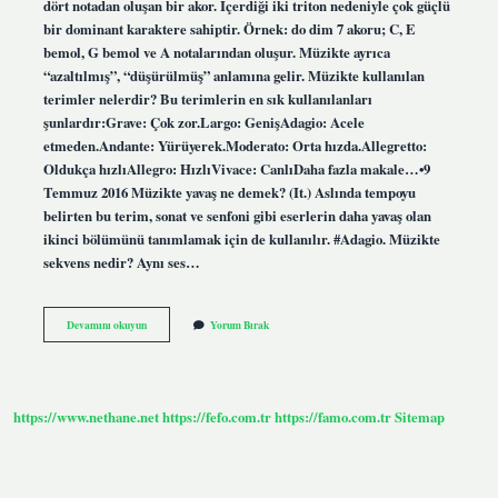
dört notadan oluşan bir akor. İçerdiği iki triton nedeniyle çok güçlü
bir dominant karaktere sahiptir. Örnek: do dim 7 akoru; C, E
bemol, G bemol ve A notalarından oluşur. Müzikte ayrıca
“azaltılmış”, “düşürülmüş” anlamına gelir. Müzikte kullanılan
terimler nelerdir? Bu terimlerin en sık kullanılanları
şunlardır:Grave: Çok zor.Largo: GenişAdagio: Acele
etmeden.Andante: Yürüyerek.Moderato: Orta hızda.Allegretto:
Oldukça hızlıAllegro: HızlıVivace: CanlıDaha fazla makale…•9
Temmuz 2016 Müzikte yavaş ne demek? (It.) Aslında tempoyu
belirten bu terim, sonat ve senfoni gibi eserlerin daha yavaş olan
ikinci bölümünü tanımlamak için de kullanılır. #Adagio. Müzikte
sekvens nedir? Aynı ses…
Müzikte
Devamını okuyun
Yorum Bırak
Geçit
Nedir
https://www.nethane.net
https://fefo.com.tr
https://famo.com.tr
Sitemap