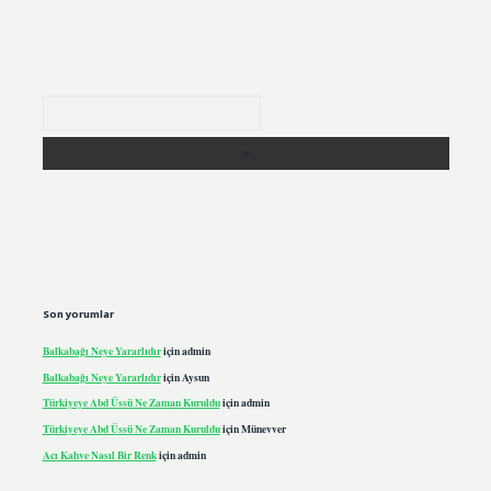
Arama
Son yorumlar
Balkabağı Neye Yararlıdır
için
admin
Balkabağı Neye Yararlıdır
için
Aysun
Türkiyeye Abd Üssü Ne Zaman Kuruldu
için
admin
Türkiyeye Abd Üssü Ne Zaman Kuruldu
için
Münevver
Acı Kahve Nasıl Bir Renk
için
admin