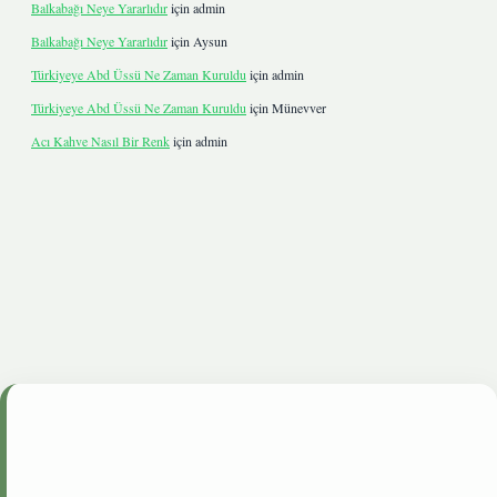
Balkabağı Neye Yararlıdır
için
admin
Balkabağı Neye Yararlıdır
için
Aysun
Türkiyeye Abd Üssü Ne Zaman Kuruldu
için
admin
Türkiyeye Abd Üssü Ne Zaman Kuruldu
için
Münevver
Acı Kahve Nasıl Bir Renk
için
admin
etgiris.live