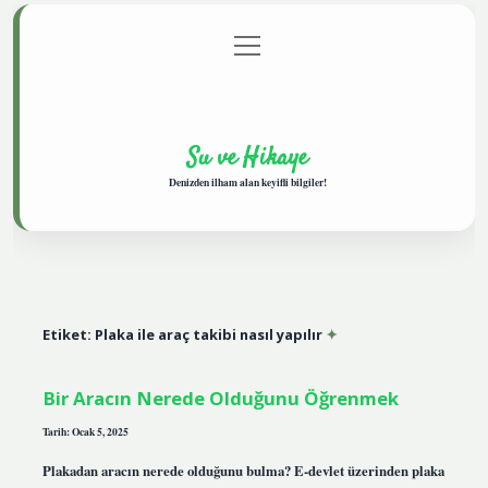
menüyü
Anasayfa
Gizlilik Politikası
Yasal Uyarı
aç
Hakkımızda
Su ve Hikaye
Denizden ilham alan keyifli bilgiler!
Etiket:
Plaka ile araç takibi nasıl yapılır
Bir Aracın Nerede Olduğunu Öğrenmek
Tarih: Ocak 5, 2025
Plakadan aracın nerede olduğunu bulma? E-devlet üzerinden plaka