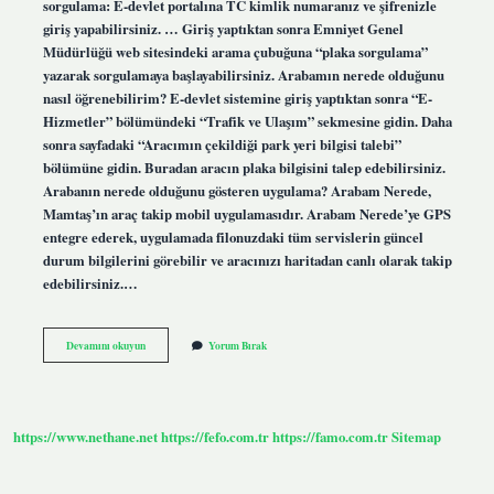
sorgulama: E-devlet portalına TC kimlik numaranız ve şifrenizle
giriş yapabilirsiniz. … Giriş yaptıktan sonra Emniyet Genel
Müdürlüğü web sitesindeki arama çubuğuna “plaka sorgulama”
yazarak sorgulamaya başlayabilirsiniz. Arabamın nerede olduğunu
nasıl öğrenebilirim? E-devlet sistemine giriş yaptıktan sonra “E-
Hizmetler” bölümündeki “Trafik ve Ulaşım” sekmesine gidin. Daha
sonra sayfadaki “Aracımın çekildiği park yeri bilgisi talebi”
bölümüne gidin. Buradan aracın plaka bilgisini talep edebilirsiniz.
Arabanın nerede olduğunu gösteren uygulama? Arabam Nerede,
Mamtaş’ın araç takip mobil uygulamasıdır. Arabam Nerede’ye GPS
entegre ederek, uygulamada filonuzdaki tüm servislerin güncel
durum bilgilerini görebilir ve aracınızı haritadan canlı olarak takip
edebilirsiniz.…
Bir
Devamını okuyun
Yorum Bırak
Aracın
Nerede
Olduğunu
Öğrenmek
https://www.nethane.net
https://fefo.com.tr
https://famo.com.tr
Sitemap