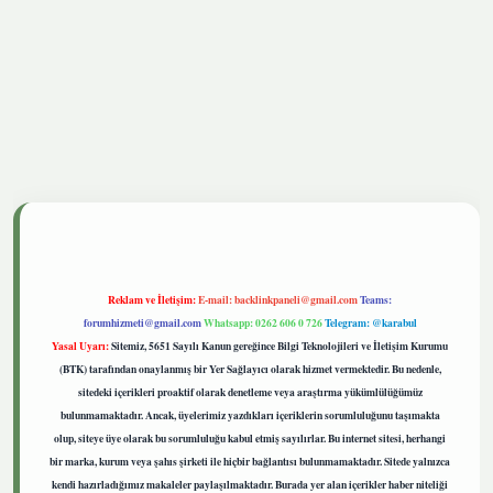
tgiris.live
Reklam ve İletişim:
E-mail:
backlinkpaneli@gmail.com
Teams:
forumhizmeti@gmail.com
Whatsapp: 0262 606 0 726
Telegram: @karabul
Yasal Uyarı:
Sitemiz, 5651 Sayılı Kanun gereğince Bilgi Teknolojileri ve İletişim Kurumu
(BTK) tarafından onaylanmış bir Yer Sağlayıcı olarak hizmet vermektedir. Bu nedenle,
sitedeki içerikleri proaktif olarak denetleme veya araştırma yükümlülüğümüz
bulunmamaktadır. Ancak, üyelerimiz yazdıkları içeriklerin sorumluluğunu taşımakta
olup, siteye üye olarak bu sorumluluğu kabul etmiş sayılırlar. Bu internet sitesi, herhangi
bir marka, kurum veya şahıs şirketi ile hiçbir bağlantısı bulunmamaktadır. Sitede yalnızca
kendi hazırladığımız makaleler paylaşılmaktadır. Burada yer alan içerikler haber niteliği