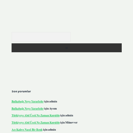
Arama
Son yorumlar
Balkabağı Neye Yararlıdır
için
admin
Balkabağı Neye Yararlıdır
için
Aysun
Türkiyeye Abd Üssü Ne Zaman Kuruldu
için
admin
Türkiyeye Abd Üssü Ne Zaman Kuruldu
için
Münevver
Acı Kahve Nasıl Bir Renk
için
admin