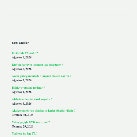
Sidebar
Son Yazılar
Elektrikte VA nedir ?
Ağustos 6, 2026
Kur’an’da yevm kelimesi kaç defa geçer ?
Ağustos 6, 2026
Avène güneş kreminde titanyum dioksit var mı ?
Ağustos 5, 2026
Balık yavrusuna ne denir ?
Ağustos 4, 2026
Alzheimer teşhisi nasıl koyulur ?
Ağustos 4, 2026
Akciğer ameliyatı olanlar ne kadar sürede iyileşir ?
Temmuz 30, 2026
Yatay geçişte KYK kesilir mi ?
Temmuz 29, 2026
Yeditepe tıp kaç TL ?