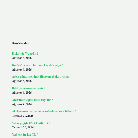
Sidebar
Son Yazılar
Elektrikte VA nedir ?
Ağustos 6, 2026
Kur’an’da yevm kelimesi kaç defa geçer ?
Ağustos 6, 2026
Avène güneş kreminde titanyum dioksit var mı ?
Ağustos 5, 2026
Balık yavrusuna ne denir ?
Ağustos 4, 2026
Alzheimer teşhisi nasıl koyulur ?
Ağustos 4, 2026
Akciğer ameliyatı olanlar ne kadar sürede iyileşir ?
Temmuz 30, 2026
Yatay geçişte KYK kesilir mi ?
Temmuz 29, 2026
Yeditepe tıp kaç TL ?