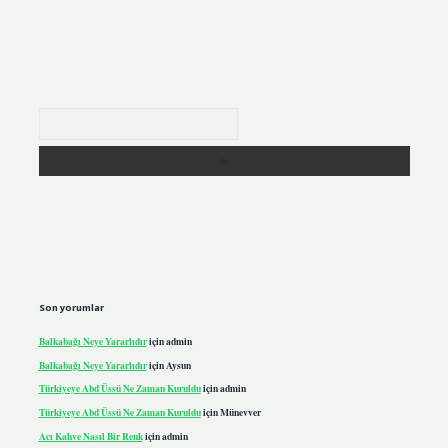
Arama
Son yorumlar
Balkabağı Neye Yararlıdır
için
admin
Balkabağı Neye Yararlıdır
için
Aysun
Türkiyeye Abd Üssü Ne Zaman Kuruldu
için
admin
Türkiyeye Abd Üssü Ne Zaman Kuruldu
için
Münevver
Acı Kahve Nasıl Bir Renk
için
admin