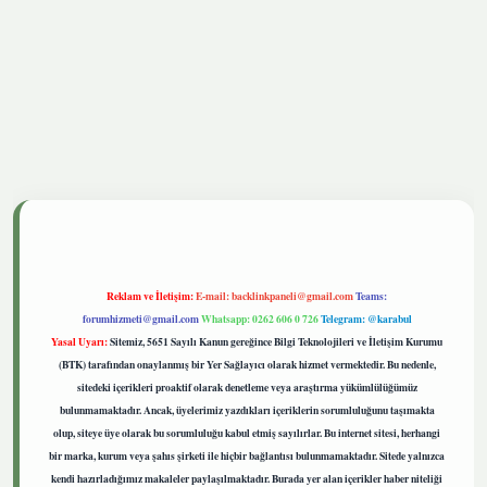
etgiris.live
Reklam ve İletişim:
E-mail:
backlinkpaneli@gmail.com
Teams:
forumhizmeti@gmail.com
Whatsapp: 0262 606 0 726
Telegram: @karabul
Yasal Uyarı:
Sitemiz, 5651 Sayılı Kanun gereğince Bilgi Teknolojileri ve İletişim Kurumu
(BTK) tarafından onaylanmış bir Yer Sağlayıcı olarak hizmet vermektedir. Bu nedenle,
sitedeki içerikleri proaktif olarak denetleme veya araştırma yükümlülüğümüz
bulunmamaktadır. Ancak, üyelerimiz yazdıkları içeriklerin sorumluluğunu taşımakta
olup, siteye üye olarak bu sorumluluğu kabul etmiş sayılırlar. Bu internet sitesi, herhangi
bir marka, kurum veya şahıs şirketi ile hiçbir bağlantısı bulunmamaktadır. Sitede yalnızca
kendi hazırladığımız makaleler paylaşılmaktadır. Burada yer alan içerikler haber niteliği