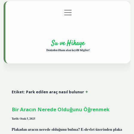
menüyü
Anasayfa
Gizlilik Politikası
Yasal Uyarı
aç
Hakkımızda
Su ve Hikaye
Denizden ilham alan keyifli bilgiler!
Etiket:
Park edilen araç nasıl bulunur
Bir Aracın Nerede Olduğunu Öğrenmek
Tarih: Ocak 5, 2025
Plakadan aracın nerede olduğunu bulma? E-devlet üzerinden plaka