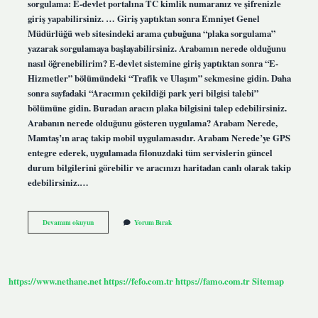
sorgulama: E-devlet portalına TC kimlik numaranız ve şifrenizle
giriş yapabilirsiniz. … Giriş yaptıktan sonra Emniyet Genel
Müdürlüğü web sitesindeki arama çubuğuna “plaka sorgulama”
yazarak sorgulamaya başlayabilirsiniz. Arabamın nerede olduğunu
nasıl öğrenebilirim? E-devlet sistemine giriş yaptıktan sonra “E-
Hizmetler” bölümündeki “Trafik ve Ulaşım” sekmesine gidin. Daha
sonra sayfadaki “Aracımın çekildiği park yeri bilgisi talebi”
bölümüne gidin. Buradan aracın plaka bilgisini talep edebilirsiniz.
Arabanın nerede olduğunu gösteren uygulama? Arabam Nerede,
Mamtaş’ın araç takip mobil uygulamasıdır. Arabam Nerede’ye GPS
entegre ederek, uygulamada filonuzdaki tüm servislerin güncel
durum bilgilerini görebilir ve aracınızı haritadan canlı olarak takip
edebilirsiniz.…
Bir
Devamını okuyun
Yorum Bırak
Aracın
Nerede
Olduğunu
Öğrenmek
https://www.nethane.net
https://fefo.com.tr
https://famo.com.tr
Sitemap