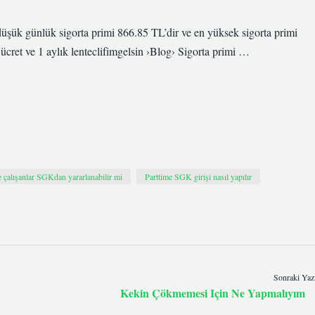
düşük günlük sigorta primi 866.85 TL’dir ve en yüksek sigorta primi
cret ve 1 aylık lenteclifimgelsin ›Blog› Sigorta primi …
e çalışanlar SGKdan yararlanabilir mi
Parttime SGK girişi nasıl yapılır
Sonraki Yaz
Kekin Çökmemesi Için Ne Yapmalıyım