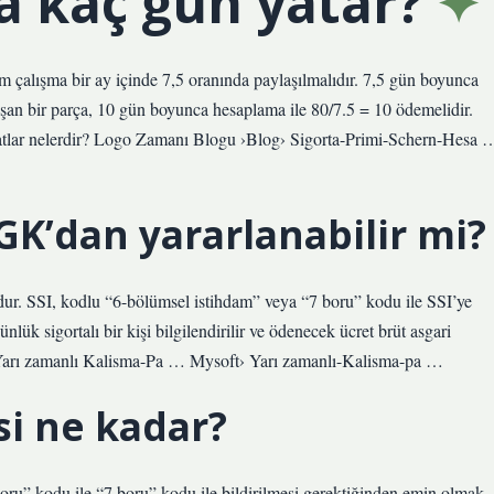
a kaç gün yatar?
m çalışma bir ay içinde 7,5 oranında paylaşılmalıdır. 7,5 gün boyunca
alışan bir parça, 10 gün boyunca hesaplama ile 80/7.5 = 10 ödemelidir.
atlar nelerdir? Logo Zamanı Blogu ›Blog› Sigorta-Primi-Schern-Hesa 
SGK’dan yararlanabilir mi?
dur. SSI, kodlu “6-bölümsel istihdam” veya “7 boru” kodu ile SSI’ye
günlük sigortalı bir kişi bilgilendirilir ve ödenecek ücret brüt asgari
›Yarı zamanlı Kalisma-Pa … Mysoft› Yarı zamanlı-Kalisma-pa …
i ne kadar?
ru” kodu ile “7 boru” kodu ile bildirilmesi gerektiğinden emin olmak