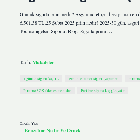
Günlük sigorta primi nedir? Asgari ücret için hesaplanan en 
6.501.38 TL.25 Şubat 2025 prim nedir? 2025-30 gün, asgari ü
Tounisimgelsin Sigorta ›Blog› Sigorta primi …
Makaleler
Tarih:
1 günlük sigorta kaç TL
Part time olunca sigorta yapılır mı
Parttim
Parttime SGK ödemesi ne kadar
Parttime sigorta kaç gün yatar
Önceki Yazı
Benzetme Nedir Ve Örnek