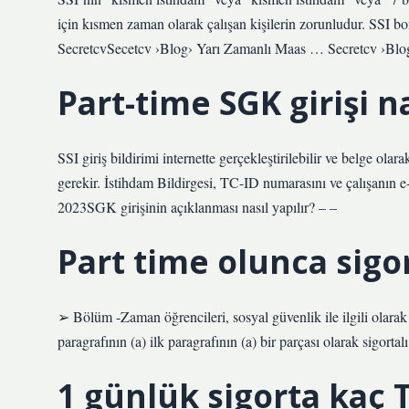
için kısmen zaman olarak çalışan kişilerin zorunludur. SSI bo
SecretcvSecetcv ›Blog› Yarı Zamanlı Maas … Secretcv ›Bl
Part-time SGK girişi na
SSI giriş bildirimi internette gerçekleştirilebilir ve belge olar
gerekir. İstihdam Bildirgesi, TC-ID numarasını ve çalışanın e-d
2023SGK girişinin açıklanması nasıl yapılır? – –
Part time olunca sigor
➢ Bölüm -Zaman öğrencileri, sosyal güvenlik ile ilgili olara
paragrafının (a) ilk paragrafının (a) bir parçası olarak sigortalı
1 günlük sigorta kaç 