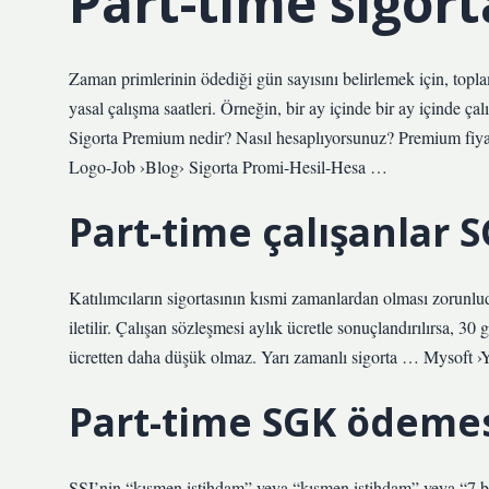
Part-time sigort
Zaman primlerinin ödediği gün sayısını belirlemek için, topla
yasal çalışma saatleri. Örneğin, bir ay içinde bir ay içinde ç
Sigorta Premium nedir? Nasıl hesaplıyorsunuz? Premium fiy
Logo-Job ›Blog› Sigorta Promi-Hesil-Hesa …
Part-time çalışanlar 
Katılımcıların sigortasının kısmi zamanlardan olması zorunlu
iletilir. Çalışan sözleşmesi aylık ücretle sonuçlandırılırsa, 30 
ücretten daha düşük olmaz. Yarı zamanlı sigorta … Mysoft 
Part-time SGK ödemes
SSI’nin “kısmen istihdam” veya “kısmen istihdam” veya “7 bo