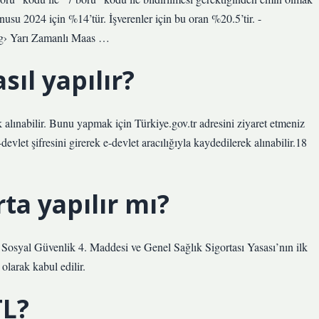
nusu 2024 için %14’tür. İşverenler için bu oran %20.5’tir. -
og› Yarı Zamanlı Maas …
sıl yapılır?
ak alınabilir. Bunu yapmak için Türkiye.gov.tr ​​adresini ziyaret etmeniz
evlet şifresini girerek e-devlet aracılığıyla kaydedilerek alınabilir.18
ta yapılır mı?
k Sosyal Güvenlik 4. Maddesi ve Genel Sağlık Sigortası Yasası’nın ilk
 olarak kabul edilir.
TL?