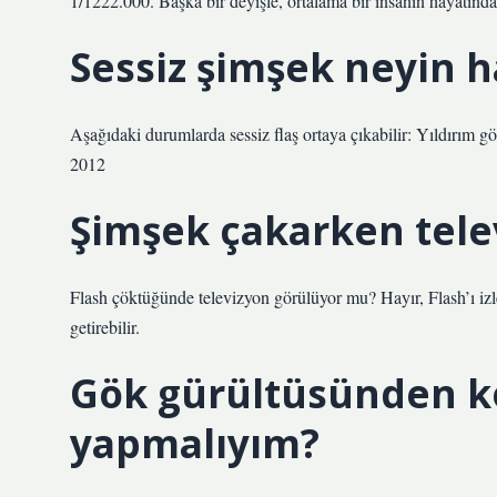
1/1222.000. Başka bir deyişle, ortalama bir insanın hayatında
Sessiz şimşek neyin h
Aşağıdaki durumlarda sessiz flaş ortaya çıkabilir: Yıldırım 
2012
Şimşek çakarken telev
Flash çöktüğünde televizyon görülüyor mu? Hayır, Flash’ı izle
getirebilir.
Gök gürültüsünden 
yapmalıyım?