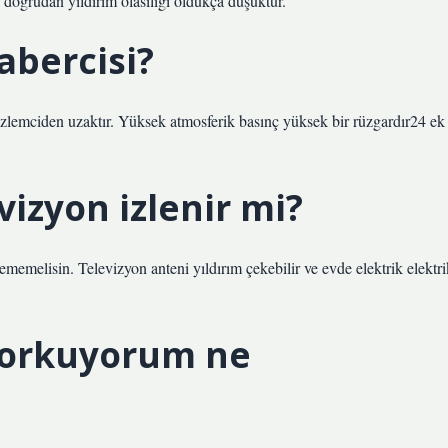
 doğrudan yıldırım olasılığı oldukça düşüktür.
abercisi?
gözlemciden uzaktır. Yüksek atmosferik basınç yüksek bir rüzgardır24 ek
izyon izlenir mi?
memelisin. Televizyon anteni yıldırım çekebilir ve evde elektrik elektri
korkuyorum ne