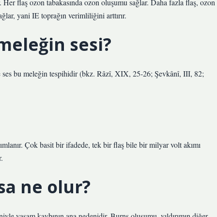
ır. Her flaş ozon tabakasında ozon oluşumu sağlar. Daha fazla flaş, ozon
lar, yani IE toprağın verimliliğini arttırır.
meleğin sesi?
ses bu meleğin tespihidir (bkz. Râzî, XIX, 25-26; Şevkânî, III, 82;
mlanır. Çok basit bir ifadede, tek bir flaş bile bir milyar volt akımı
r.
sa ne olur?
edeniyle yaşam kaybının ana nedenidir. Burns oluşumu, yıldırımın diğer