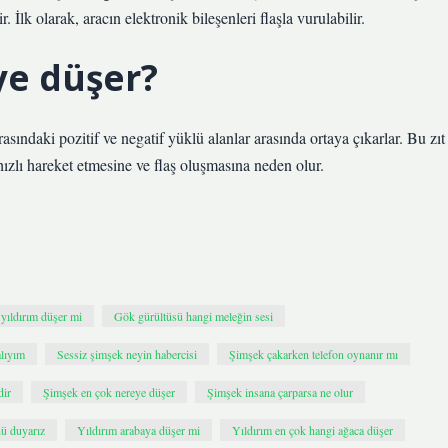
 İlk olarak, aracın elektronik bileşenleri flaşla vurulabilir.
ye düşer?
ındaki pozitif ve negatif yüklü alanlar arasında ortaya çıkarlar. Bu zıt
 hızlı hareket etmesine ve flaş oluşmasına neden olur.
yıldırım düşer mi
Gök gürültüsü hangi meleğin sesi
lıyım
Sessiz şimşek neyin habercisi
Şimşek çakarken telefon oynanır mı
dir
Şimşek en çok nereye düşer
Şimşek insana çarparsa ne olur
ü duyarız
Yıldırım arabaya düşer mi
Yıldırım en çok hangi ağaca düşer