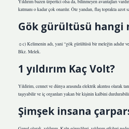
Yıldırım bazen ürpertici olsa da, bilinmeyen avantajları vard
katmanı o kadar çok onarılır. Öte yandan, flaş toprakta azot sağ
Gök gürültüsü hangi 
☼c) Kelimenin adı, yani “gök gürültüsü bir meleğin adıdır ve 
Bkz. Melek.
1 yıldırım Kaç Volt?
Yildirim, cennet ve dünya arasında elektrik akıntısı olarak tanı
taşıyabilir ve iç organları yakan bir kişinin kalbini durdurabili
Şimşek insana çarpar
Genel olarak, yıldırım. Kalp görevlileri, yıldırım etkileri n