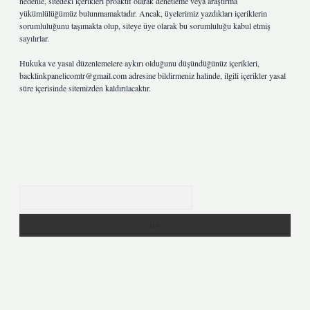
nedenle, sitedeki içerikleri proaktif olarak denetleme veya araştırma
yükümlülüğümüz bulunmamaktadır. Ancak, üyelerimiz yazdıkları içeriklerin
sorumluluğunu taşımakta olup, siteye üye olarak bu sorumluluğu kabul etmiş
sayılırlar.
Hukuka ve yasal düzenlemelere aykırı olduğunu düşündüğünüz içerikleri,
backlinkpanelicomtr@gmail.com
adresine bildirmeniz halinde, ilgili içerikler yasal
süre içerisinde sitemizden kaldırılacaktır.
Arama