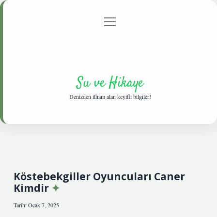
menüyü
Anasayfa
Gizlilik Politikası
Yasal Uyarı
aç
Hakkımızda
Su ve Hikaye
Denizden ilham alan keyifli bilgiler!
Köstebekgiller Oyuncuları Caner
Kimdir
Tarih: Ocak 7, 2025