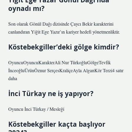
oynadı mı?
Son olarak Gönül Dağı dizisinde Çaycı Bekir karakterini
canlandıran Yiğit Ege Yazır’ın kariyer hedefi yönetmenliktir.
Köstebekgiller’deki gölge kimdir?
OyuncuOyuncuKarakterAli Nur TürkoğluGölgeTevfik
İnceoğluÜrünÖznur SerçesKraliçeAyla AlganKör Terzi4 satır
daha
İnci Türkay ne iş yapıyor?
Oyuncu İnci Türkay / Mesleği
Köstebekgiller kaçta başlıyor