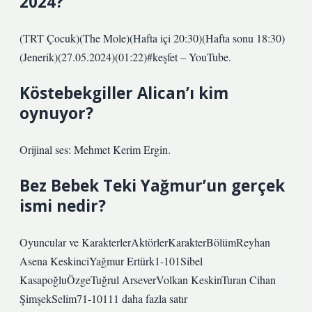
2024?
(TRT Çocuk)(The Mole)(Hafta içi 20:30)(Hafta sonu 18:30)
(Jenerik)(27.05.2024)(01:22)#keşfet – YouTube.
Köstebekgiller Alican’ı kim
oynuyor?
Orijinal ses: Mehmet Kerim Ergin.
Bez Bebek Teki Yağmur’un gerçek
ismi nedir?
Oyuncular ve KarakterlerAktörlerKarakterBölümReyhan
Asena KeskinciYağmur Ertürk1-101Sibel
KasapoğluÖzgeTuğrul ArseverVolkan KeskinTuran Cihan
ŞimşekSelim71-10111 daha fazla satır