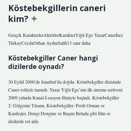
Köstebekgillerin caneri
kim?
Gerçek KarakterlerAktörlerKarakterYiğit Ege YazarCanerİnci
TürkayCeydaOrhan AydınSalih13 satır daha
Köstebekgiller Caner hangi
dizilerde oynadı?
30 Eylül 2000’de İstanbul’da doğdu. Köstebekgiller dizisinde
Caner rolüyle tanındı. Yazar Yiğit Ege’nin ilk sinema serüveni
2009 yılında Kanal-İ-zasyon filmiyle başladı. Köstebekgiller
2: Gölgenin Tılsımı, Köstebekgiller: Perili Orman ve
Kardeşler, Dengi Dengine ve Başım Belada gibi film ve
dizilerde rol aldı.