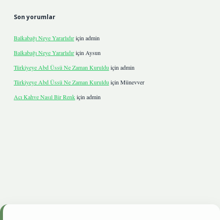
Son yorumlar
Balkabağı Neye Yararlıdır
için
admin
Balkabağı Neye Yararlıdır
için
Aysun
Türkiyeye Abd Üssü Ne Zaman Kuruldu
için
admin
Türkiyeye Abd Üssü Ne Zaman Kuruldu
için
Münevver
Acı Kahve Nasıl Bir Renk
için
admin
e