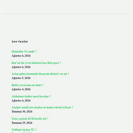
Sidebar
Son Yazılar
Elektrikte VA nedir ?
Ağustos 6, 2026
Kur’an’da yevm kelimesi kaç defa geçer ?
Ağustos 6, 2026
Avène güneş kreminde titanyum dioksit var mı ?
Ağustos 5, 2026
Balık yavrusuna ne denir ?
Ağustos 4, 2026
Alzheimer teşhisi nasıl koyulur ?
Ağustos 4, 2026
Akciğer ameliyatı olanlar ne kadar sürede iyileşir ?
Temmuz 30, 2026
Yatay geçişte KYK kesilir mi ?
Temmuz 29, 2026
Yeditepe tıp kaç TL ?