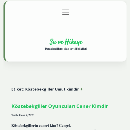
menüyü
Anasayfa
Gizlilik Politikası
Yasal Uyarı
aç
Hakkımızda
Su ve Hikaye
Denizden ilham alan keyifli bilgiler!
Etiket:
Köstebekgiller Umut kimdir
Köstebekgiller Oyuncuları Caner Kimdir
Tarih: Ocak 7, 2025
Köstebekgillerin caneri kim? Gerçek