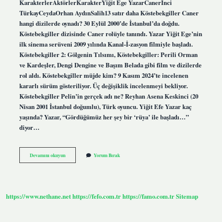
KarakterlerAktörlerKarakterYiğit Ege YazarCanerİnci
TürkayCeydaOrhan AydınSalih13 satır daha Köstebekgiller Caner
hangi dizilerde oynadı? 30 Eylül 2000’de İstanbul’da doğdu.
Köstebekgiller dizisinde Caner rolüyle tanındı. Yazar Yiğit Ege’nin
ilk sinema serüveni 2009 yılında Kanal-İ-zasyon filmiyle başladı.
Köstebekgiller 2: Gölgenin Tılsımı, Köstebekgiller: Perili Orman
ve Kardeşler, Dengi Dengine ve Başım Belada gibi film ve dizilerde
rol aldı. Köstebekgiller müjde kim? 9 Kasım 2024’te incelenen
kararlı sürüm gösteriliyor. Üç değişiklik incelenmeyi bekliyor.
Köstebekgiller Pelin’in gerçek adı ne? Reyhan Asena Keskinci (20
Nisan 2001 İstanbul doğumlu), Türk oyuncu. Yiğit Efe Yazar kaç
yaşında? Yazar, “Gördüğümüz her şey bir ‘rüya’ ile başladı…”
diyor…
Köstebekgiller
Devamını okuyun
Yorum Bırak
Oyuncuları
Caner
Kimdir
https://www.nethane.net
https://fefo.com.tr
https://famo.com.tr
Sitemap