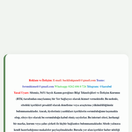
etgiris.live
Reklam ve İletişim:
E-mail:
backlinkpaneli@gmail.com
Teams:
forumhizmeti@gmail.com
Whatsapp: 0262 606 0 726
Telegram: @karabul
Yasal Uyarı:
Sitemiz, 5651 Sayılı Kanun gereğince Bilgi Teknolojileri ve İletişim Kurumu
(BTK) tarafından onaylanmış bir Yer Sağlayıcı olarak hizmet vermektedir. Bu nedenle,
sitedeki içerikleri proaktif olarak denetleme veya araştırma yükümlülüğümüz
bulunmamaktadır. Ancak, üyelerimiz yazdıkları içeriklerin sorumluluğunu taşımakta
olup, siteye üye olarak bu sorumluluğu kabul etmiş sayılırlar. Bu internet sitesi, herhangi
bir marka, kurum veya şahıs şirketi ile hiçbir bağlantısı bulunmamaktadır. Sitede yalnızca
kendi hazırladığımız makaleler paylaşılmaktadır. Burada yer alan içerikler haber niteliği