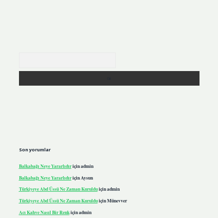
Arama
Son yorumlar
Balkabağı Neye Yararlıdır
için
admin
Balkabağı Neye Yararlıdır
için
Aysun
Türkiyeye Abd Üssü Ne Zaman Kuruldu
için
admin
Türkiyeye Abd Üssü Ne Zaman Kuruldu
için
Münevver
Acı Kahve Nasıl Bir Renk
için
admin