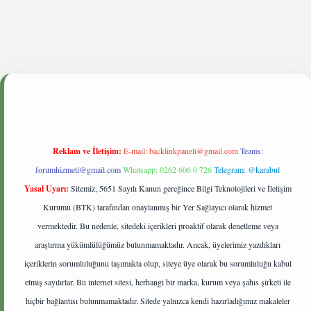
ltonbetgiris.live
Reklam ve İletişim:
E-mail:
backlinkpaneli@gmail.com
Teams:
forumhizmeti@gmail.com
Whatsapp: 0262 606 0 726
Telegram: @karabul
Yasal Uyarı:
Sitemiz, 5651 Sayılı Kanun gereğince Bilgi Teknolojileri ve İletişim
Kurumu (BTK) tarafından onaylanmış bir Yer Sağlayıcı olarak hizmet
vermektedir. Bu nedenle, sitedeki içerikleri proaktif olarak denetleme veya
araştırma yükümlülüğümüz bulunmamaktadır. Ancak, üyelerimiz yazdıkları
içeriklerin sorumluluğunu taşımakta olup, siteye üye olarak bu sorumluluğu kabul
etmiş sayılırlar. Bu internet sitesi, herhangi bir marka, kurum veya şahıs şirketi ile
hiçbir bağlantısı bulunmamaktadır. Sitede yalnızca kendi hazırladığımız makaleler