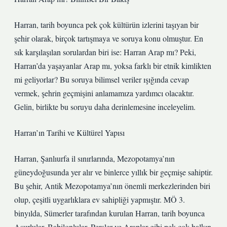
Harran, tarih boyunca pek çok kültürün izlerini taşıyan bir
şehir olarak, birçok tartışmaya ve soruya konu olmuştur. En
sık karşılaşılan sorulardan biri ise: Harran Arap mı? Peki,
Harran’da yaşayanlar Arap mı, yoksa farklı bir etnik kimlikten
mi geliyorlar? Bu soruya bilimsel veriler ışığında cevap
vermek, şehrin geçmişini anlamamıza yardımcı olacaktır.
Gelin, birlikte bu soruyu daha derinlemesine inceleyelim.
Harran’ın Tarihi ve Kültürel Yapısı
Harran, Şanlıurfa il sınırlarında, Mezopotamya’nın
güneydoğusunda yer alır ve binlerce yıllık bir geçmişe sahiptir.
Bu şehir, Antik Mezopotamya’nın önemli merkezlerinden biri
olup, çeşitli uygarlıklara ev sahipliği yapmıştır. MÖ 3.
binyılda, Sümerler tarafından kurulan Harran, tarih boyunca
Asurlular, Babilonlular, Persler ve Araplar gibi pek çok halkın