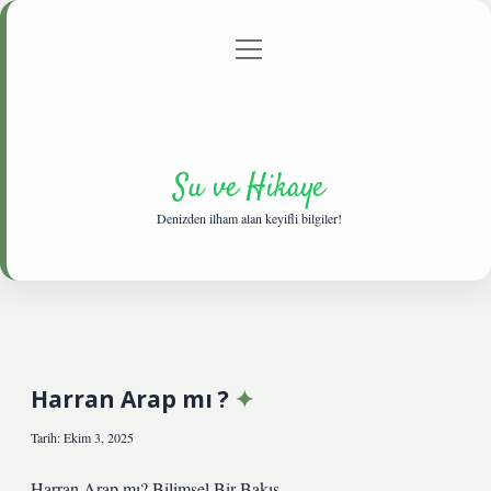
menüyü
Anasayfa
Gizlilik Politikası
Yasal Uyarı
aç
Hakkımızda
Su ve Hikaye
Denizden ilham alan keyifli bilgiler!
Harran Arap mı ?
Tarih: Ekim 3, 2025
Harran Arap mı? Bilimsel Bir Bakış