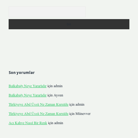
Arama
Son yorumlar
Balkabağı Neye Yararlıdır
için
admin
Balkabağı Neye Yararlıdır
için
Aysun
Türkiyeye Abd Üssü Ne Zaman Kuruldu
için
admin
Türkiyeye Abd Üssü Ne Zaman Kuruldu
için
Münevver
Acı Kahve Nasıl Bir Renk
için
admin