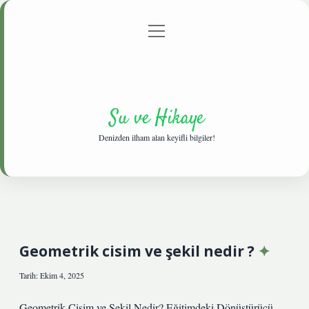
menüyü
Anasayfa
Gizlilik Politikası
Yasal Uyarı
aç
Hakkımızda
Su ve Hikaye
Denizden ilham alan keyifli bilgiler!
Geometrik cisim ve şekil nedir ?
Tarih: Ekim 4, 2025
Geometrik Cisim ve Şekil Nedir? Eğitimdeki Dönüştürücü