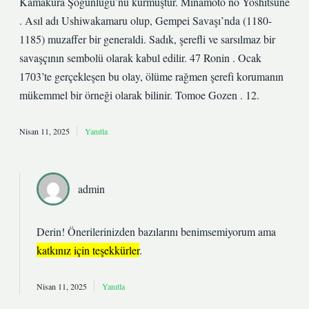
Kamakura Şogunluğu’nu kurmuştur. Minamoto no Yoshitsune
. Asıl adı Ushiwakamaru olup, Gempei Savaşı’nda (1180-
1185) muzaffer bir generaldi. Sadık, şerefli ve sarsılmaz bir
savaşçının sembolü olarak kabul edilir. 47 Ronin . Ocak
1703’te gerçekleşen bu olay, ölüme rağmen şerefi korumanın
mükemmel bir örneği olarak bilinir. Tomoe Gozen . 12.
Nisan 11, 2025
Yanıtla
admin
Derin! Önerilerinizden bazılarını benimsemiyorum ama
katkınız için teşekkürler
.
Nisan 11, 2025
Yanıtla