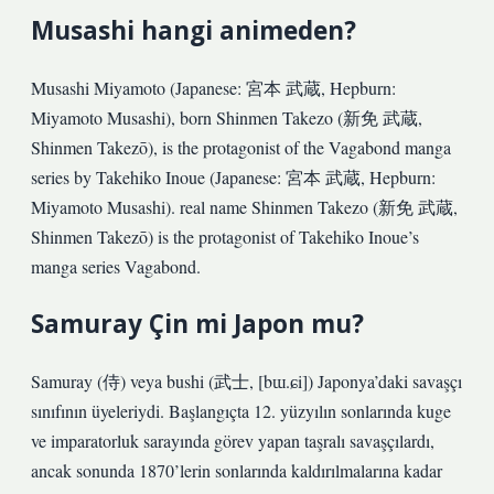
Musashi hangi animeden?
Musashi Miyamoto (Japanese: 宮本 武蔵, Hepburn:
Miyamoto Musashi), born Shinmen Takezo (新免 武蔵,
Shinmen Takezō), is the protagonist of the Vagabond manga
series by Takehiko Inoue (Japanese: 宮本 武蔵, Hepburn:
Miyamoto Musashi). real name Shinmen Takezo (新免 武蔵,
Shinmen Takezō) is the protagonist of Takehiko Inoue’s
manga series Vagabond.
Samuray Çin mi Japon mu?
Samuray (侍) veya bushi (武士, [bɯ.ɕi]) Japonya’daki savaşçı
sınıfının üyeleriydi. Başlangıçta 12. yüzyılın sonlarında kuge
ve imparatorluk sarayında görev yapan taşralı savaşçılardı,
ancak sonunda 1870’lerin sonlarında kaldırılmalarına kadar