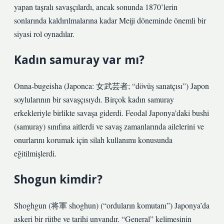
yapan taşralı savaşçılardı, ancak sonunda 1870’lerin
sonlarında kaldırılmalarına kadar Meiji döneminde önemli bir
siyasi rol oynadılar.
Kadın samuray var mı?
Onna-bugeisha (Japonca: 女武芸者; “dövüş sanatçısı”) Japon
soylularının bir savaşçısıydı. Birçok kadın samuray
erkekleriyle birlikte savaşa giderdi. Feodal Japonya’daki bushi
(samuray) sınıfına aitlerdi ve savaş zamanlarında ailelerini ve
onurlarını korumak için silah kullanımı konusunda
eğitilmişlerdi.
Shogun kimdir?
Shoghgun (将軍 shoghun) (“orduların komutanı”) Japonya’da
askeri bir rütbe ve tarihi unvandır. “General” kelimesinin