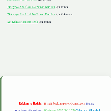
Türkiyeye Abd Üssü Ne Zaman Kuruldu
için
admin
Türkiyeye Abd Üssü Ne Zaman Kuruldu
için
Münevver
Acı Kahve Nasıl Bir Renk
için
admin
.live
Reklam ve İletişim:
E-mail:
backlinkpaneli@gmail.com
Teams:
forumhizmeti@gmail.com
Whatsapp: 0262 606 0 726
Telegram: @karabul