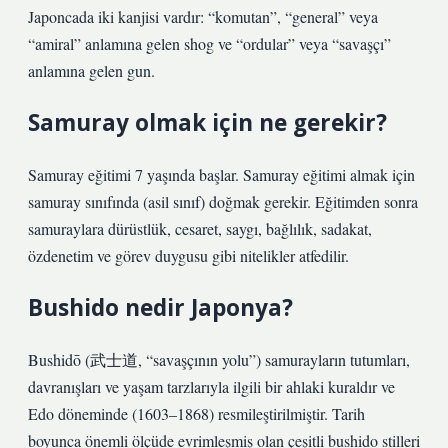
Japoncada iki kanjisi vardır: “komutan”, “general” veya
“amiral” anlamına gelen shog ve “ordular” veya “savaşçı”
anlamına gelen gun.
Samuray olmak için ne gerekir?
Samuray eğitimi 7 yaşında başlar. Samuray eğitimi almak için
samuray sınıfında (asil sınıf) doğmak gerekir. Eğitimden sonra
samuraylara dürüstlük, cesaret, saygı, bağlılık, sadakat,
özdenetim ve görev duygusu gibi nitelikler atfedilir.
Bushido nedir Japonya?
Bushidō (武士道, “savaşçının yolu”) samurayların tutumları,
davranışları ve yaşam tarzlarıyla ilgili bir ahlaki kuraldır ve
Edo döneminde (1603–1868) resmileştirilmiştir. Tarih
boyunca önemli ölçüde evrimleşmiş olan çeşitli bushido stilleri