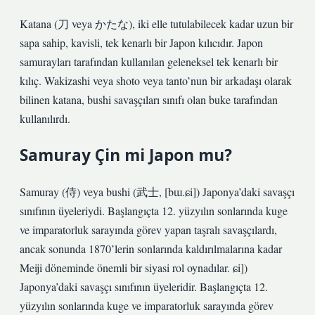
Katana (刀 veya かたな), iki elle tutulabilecek kadar uzun bir
sapa sahip, kavisli, tek kenarlı bir Japon kılıcıdır. Japon
samurayları tarafından kullanılan geleneksel tek kenarlı bir
kılıç. Wakizashi veya shoto veya tanto’nun bir arkadaşı olarak
bilinen katana, bushi savaşçıları sınıfı olan buke tarafından
kullanılırdı.
Samuray Çin mi Japon mu?
Samuray (侍) veya bushi (武士, [bɯ.ɕi]) Japonya’daki savaşçı
sınıfının üyeleriydi. Başlangıçta 12. yüzyılın sonlarında kuge
ve imparatorluk sarayında görev yapan taşralı savaşçılardı,
ancak sonunda 1870’lerin sonlarında kaldırılmalarına kadar
Meiji döneminde önemli bir siyasi rol oynadılar. ɕi])
Japonya’daki savaşçı sınıfının üyeleridir. Başlangıçta 12.
yüzyılın sonlarında kuge ve imparatorluk sarayında görev