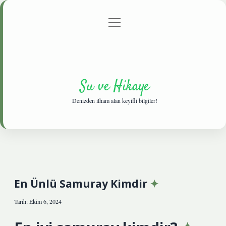
menüyü
Anasayfa
Gizlilik Politikası
Yasal Uyarı
aç
Hakkımızda
Su ve Hikaye
Denizden ilham alan keyifli bilgiler!
En Ünlü Samuray Kimdir
Tarih: Ekim 6, 2024