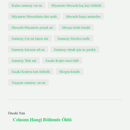
Kadın samuray var mı
Miyamoto Musashi kaç kişi öldürdü
Miyamoto Musashinin dini nedir
Musashi hangi animeden
Musashi Miyamoto gerçek mi
Musaşi lordu kimdir
Samuray Çin mi Japon mu
Samuray felsefesi nedir
Samuray kılıcının adı ne
Samuray olmak için ne gerekir
Samuray Türk mü
Sasaki Kojiro nasıl öldü
Sasaki Kojirou kim öldürdü
Shogun kimdir
Yaşayan samuray var mı
Önceki Yazı
Celasun Hangi Bölümde Öldü