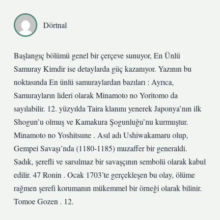
Dörtnal
Başlangıç bölümü genel bir çerçeve sunuyor, En Ünlü
Samuray Kimdir ise detaylarda güç kazanıyor. Yazının bu
noktasında En ünlü samuraylardan bazıları : Ayrıca,
Samurayların lideri olarak Minamoto no Yoritomo da
sayılabilir. 12. yüzyılda Taira klanını yenerek Japonya’nın ilk
Shogun’u olmuş ve Kamakura Şogunluğu’nu kurmuştur.
Minamoto no Yoshitsune . Asıl adı Ushiwakamaru olup,
Gempei Savaşı’nda (1180-1185) muzaffer bir generaldi.
Sadık, şerefli ve sarsılmaz bir savaşçının sembolü olarak kabul
edilir. 47 Ronin . Ocak 1703’te gerçekleşen bu olay, ölüme
rağmen şerefi korumanın mükemmel bir örneği olarak bilinir.
Tomoe Gozen . 12.