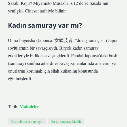
Sasaki Kojir? Miyamoto Musashi 1612’de ve Sasaki’nin
yenilgisi. Cinayet tarihiyle bilinir.
Kadın samuray var mı?
Onna-bugeisha (Japonca: 女武芸者; “dövüş sanatçısı”) Japon
soylularının bir savaşçısıydı. Birçok kadın samuray
erkekleriyle birlikte savaşa giderdi. Feodal Japonya’daki bushi
(samuray) sınıfına aitlerdi ve savaş zamanlarında ailelerini ve
onurlarını korumak için silah kullanımı konusunda
eğitilmişlerdi.
Makaleler
Tarih:
Bushido nedir Japonya
En iyi samuray kimdir