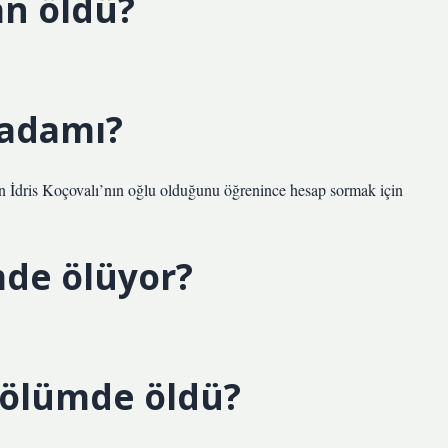
an öldü?
 adamı?
n İdris Koçovalı’nın oğlu olduğunu öğrenince hesap sormak için
mde ölüyor?
bölümde öldü?