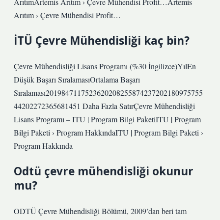
ArıtımArtemis Arıtım › Çevre Mühendisi Profit…Artemis
Arıtım › Çevre Mühendisi Profit…
İTÜ Çevre Mühendisliği kaç bin?
Çevre Mühendisliği Lisans Programı (%30 İngilizce)YılEn
Düşük Başarı SıralamasıOrtalama Başarı
Sıralaması2019847117523620208255874237202180975755
44202272365681451 Daha Fazla SatırÇevre Mühendisliği
Lisans Programı – ITU | Program Bilgi PaketiITU | Program
Bilgi Paketi › Program HakkındaITU | Program Bilgi Paketi ›
Program Hakkında
Odtü çevre mühendisliği okunur
mu?
ODTÜ Çevre Mühendisliği Bölümü, 2009’dan beri tam