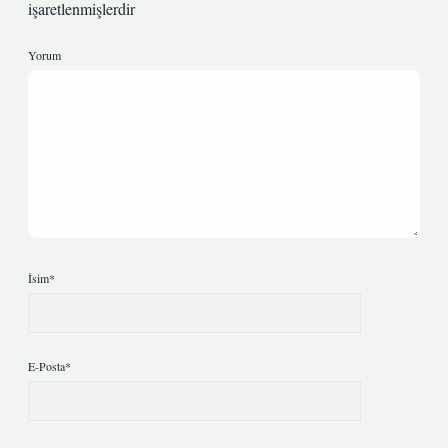
işaretlenmişlerdir
Yorum
İsim*
E-Posta*