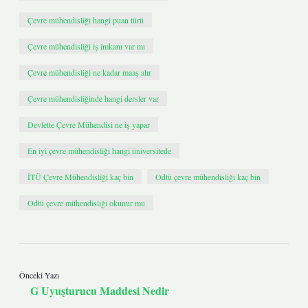
Çevre mühendisliği hangi puan türü
Çevre mühendisliği iş imkanı var mı
Çevre mühendisliği ne kadar maaş alır
Çevre mühendisliğinde hangi dersler var
Devlette Çevre Mühendisi ne iş yapar
En iyi çevre mühendisliği hangi üniversitede
İTÜ Çevre Mühendisliği kaç bin
Odtü çevre mühendisliği kaç bin
Odtü çevre mühendisliği okunur mu
Önceki Yazı
G Uyuşturucu Maddesi Nedir