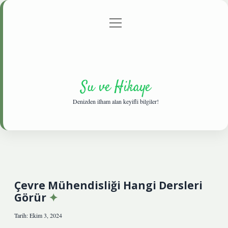
menüyü
Anasayfa
Gizlilik Politikası
Yasal Uyarı
aç
Hakkımızda
Su ve Hikaye
Denizden ilham alan keyifli bilgiler!
Çevre Mühendisliği Hangi Dersleri
Görür
Tarih: Ekim 3, 2024