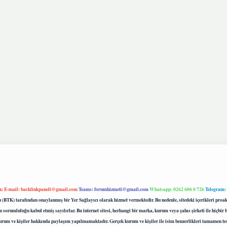
m:
E-mail:
backlinkpaneli@gmail.com
Teams:
forumhizmeti@gmail.com
Whatsapp: 0262 606 0 726
Telegram:
mu (BTK) tarafından onaylanmış bir Yer Sağlayıcı olarak hizmet vermektedir. Bu nedenle, sitedeki içerikleri 
 sorumluluğu kabul etmiş sayılırlar. Bu internet sitesi, herhangi bir marka, kurum veya şahıs şirketi ile hiçbi
kurum ve kişiler hakkında paylaşım yapılmamaktadır. Gerçek kurum ve kişiler ile isim benzerlikleri tamamen te