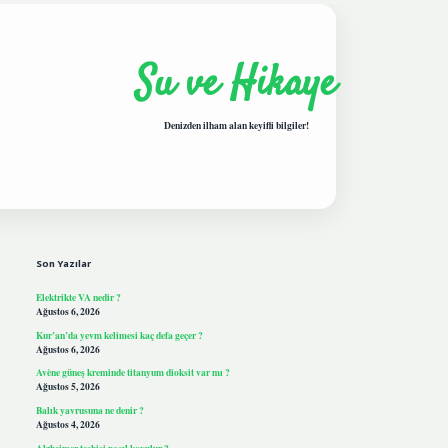
Su ve Hikaye
Denizden ilham alan keyifli bilgiler!
Sidebar
hiltonbetgiris.live
Son Yazılar
Elektrikte VA nedir ?
Ağustos 6, 2026
Kur’an’da yevm kelimesi kaç defa geçer ?
Ağustos 6, 2026
Avène güneş kreminde titanyum dioksit var mı ?
Ağustos 5, 2026
Balık yavrusuna ne denir ?
Ağustos 4, 2026
Alzheimer teşhisi nasıl koyulur ?