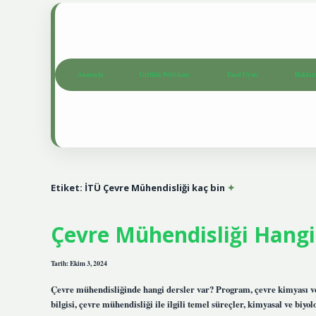
Anasayfa
Gizlilik Politikası
Yasal Uyarı
Hakkım
Etiket:
İTÜ Çevre Mühendisliği kaç bin
Çevre Mühendisliği Hangi
Tarih: Ekim 3, 2024
Çevre mühendisliğinde hangi dersler var? Program, çevre kimyası ve ç
bilgisi, çevre mühendisliği ile ilgili temel süreçler, kimyasal ve biyolo