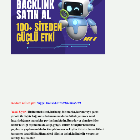
Reklam ve İletişim:
Skype: live:.cid.575569c608265c69
Yasal Uyarı:
Bu internet sitesi, herhangi bir marka, kurum veya şahıs
şirketi ile hiçbir bağlantısı bulunmamaktadır. Sitede yalnızca kendi
hazırladığımız makaleler paylaşılmaktadır. Burada yer alan içerikler
haber niteliği taşımamakta olup, gerçek kurum ve kişiler hakkında
paylaşım yapılmamaktadır. Gerçek kurum ve kişiler ile isim benzerlikleri
tamamen tesadüfidir. Sitemizdeki bilgiler taslak halindedir ve tavsiye
niteliği taşımazlar.