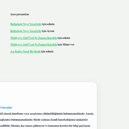
Son yorumlar
Balkabağı Neye Yararlıdır
için
admin
Balkabağı Neye Yararlıdır
için
Aysun
Türkiyeye Abd Üssü Ne Zaman Kuruldu
için
admin
Türkiyeye Abd Üssü Ne Zaman Kuruldu
için
Münevver
Acı Kahve Nasıl Bir Renk
için
admin
 @karabul
proaktif olarak denetleme veya araştırma yükümlülüğümüz bulunmamaktadır. Ancak,
r bağlantısı bulunmamaktadır. Sitede yalnızca kendi hazırladığımız makaleler
sadüfidir. Sitemiz, kar amacı gütmeyen ve tamamen ücretsiz bir bilgi paylaşım