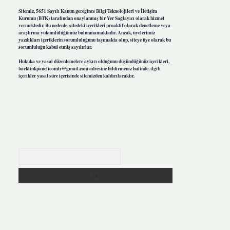
Sitemiz, 5651 Sayılı Kanun gereğince Bilgi Teknolojileri ve İletişim
Kurumu (BTK) tarafından onaylanmış bir Yer Sağlayıcı olarak hizmet
vermektedir. Bu nedenle, sitedeki içerikleri proaktif olarak denetleme veya
araştırma yükümlülüğümüz bulunmamaktadır. Ancak, üyelerimiz
yazdıkları içeriklerin sorumluluğunu taşımakta olup, siteye üye olarak bu
sorumluluğu kabul etmiş sayılırlar.
Hukuka ve yasal düzenlemelere aykırı olduğunu düşündüğünüz içerikleri,
backlinkpanelicomtr@gmail.com
adresine bildirmeniz halinde, ilgili
içerikler yasal süre içerisinde sitemizden kaldırılacaktır.
Arama