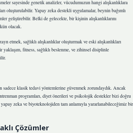
elişmeler sayesinde genetik analizler, vücudumuzun hangi alışkanlıklara
lları oluşturulabilir. Yapay zeka destekli uygulamalar, beynin bağımlı
er geliştirebilir. Belki de gelecekte, bir kişinin alışkanlıklarını
mkün olacak.
zayn etmek, sağlıklı alışkanlıklar oluşturmak ve eski alışkanlıkları
r yaklaşım, fitness, sağlıklı beslenme, ve zihinsel disiplinle
lir.
için sadece klasik tedavi yöntemlerine güvenmek zorundaydık. Ancak
antrenman programları, diyet önerileri ve psikolojik destekler bizi doğru
çin yapay zeka ve biyoteknolojiden tam anlamıyla yararlanabileceğimiz bir
daklı Çözümler