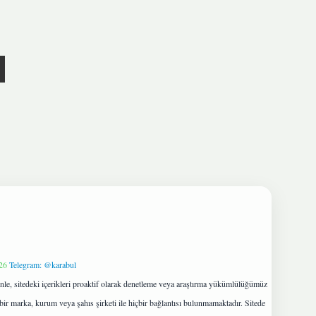
26
Telegram: @karabul
le, sitedeki içerikleri proaktif olarak denetleme veya araştırma yükümlülüğümüz
bir marka, kurum veya şahıs şirketi ile hiçbir bağlantısı bulunmamaktadır. Sitede