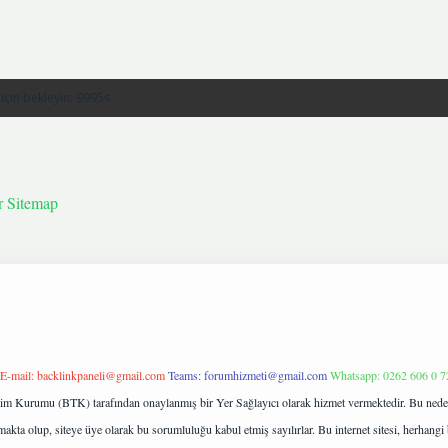
r
Sitemap
E-mail:
backlinkpaneli@gmail.com
Teams:
forumhizmeti@gmail.com
Whatsapp: 0262 606 0 7
işim Kurumu (BTK) tarafından onaylanmış bir Yer Sağlayıcı olarak hizmet vermektedir. Bu neden
kta olup, siteye üye olarak bu sorumluluğu kabul etmiş sayılırlar. Bu internet sitesi, herhangi 