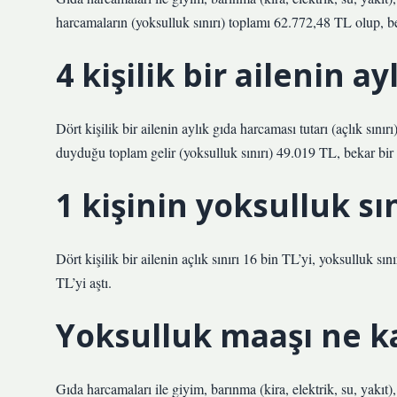
harcamaların (yoksulluk sınırı) toplamı 62.772,48 TL olup, be
4 kişilik bir ailenin a
Dört kişilik bir ailenin aylık gıda harcaması tutarı (açlık sın
duyduğu toplam gelir (yoksulluk sınırı) 49.019 TL, bekar bi
1 kişinin yoksulluk sı
Dört kişilik bir ailenin açlık sınırı 16 bin TL’yi, yoksulluk sın
TL’yi aştı.
Yoksulluk maaşı ne k
Gıda harcamaları ile giyim, barınma (kira, elektrik, su, yakıt),