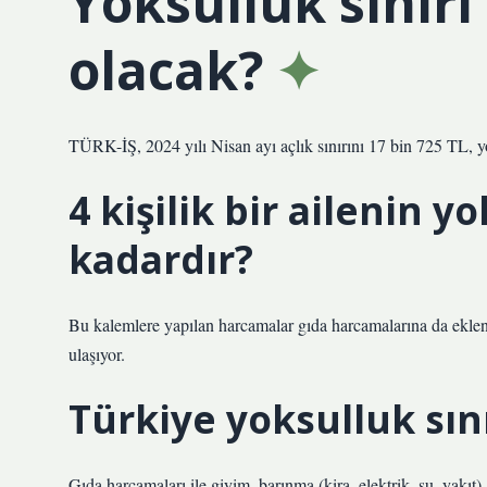
Yoksulluk sınırı
olacak?
TÜRK-İŞ, 2024 yılı Nisan ayı açlık sınırını 17 bin 725 TL, yok
4 kişilik bir ailenin y
kadardır?
Bu kalemlere yapılan harcamalar gıda harcamalarına da eklendi
ulaşıyor.
Türkiye yoksulluk sını
Gıda harcamaları ile giyim, barınma (kira, elektrik, su, yakıt),