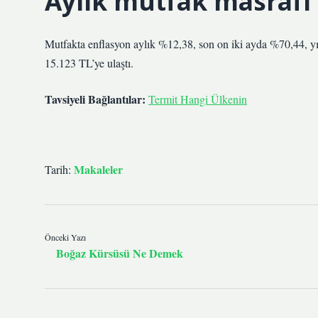
Aylık mutfak masrafı
Mutfakta enflasyon aylık %12,38, son on iki ayda %70,44, yıl
15.123 TL’ye ulaştı.
Tavsiyeli Bağlantılar:
Termit Hangi Ülkenin
Makaleler
Tarih:
Önceki Yazı
Boğaz Kürsüsü Ne Demek