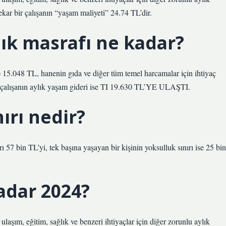
kar bir çalışanın “yaşam maliyeti” 24.74 TL’dir.
ylık masrafı ne kadar?
ırı) 15.048 TL, hanenin gıda ve diğer tüm temel harcamalar için ihtiyaç
r çalışanın aylık yaşam gideri ise TI 19.630 TL’YE ULAŞTI.
nırı nedir?
ırı 57 bin TL’yi, tek başına yaşayan bir kişinin yoksulluk sınırı ise 25 bin
adar 2024?
 ulaşım, eğitim, sağlık ve benzeri ihtiyaçlar için diğer zorunlu aylık