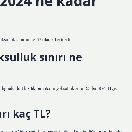
 2024 ne kadar
sulluk sınırını ise 57 olarak belirledi.
oksulluk sınırı ne
ğinde dört kişilik bir ailenin yoksulluk sınırı 65 bin 874 TL’ye
rı kaç TL?
 ulaşım, eğitim, sağlık ve benzeri ihtiyaçlar için diğer zorunlu aylık