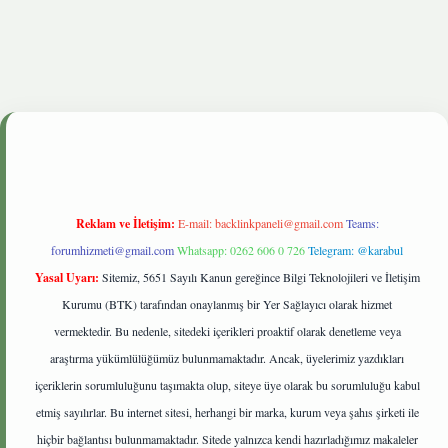
tgiris.live
Reklam ve İletişim:
E-mail:
backlinkpaneli@gmail.com
Teams:
forumhizmeti@gmail.com
Whatsapp: 0262 606 0 726
Telegram: @karabul
Yasal Uyarı:
Sitemiz, 5651 Sayılı Kanun gereğince Bilgi Teknolojileri ve İletişim
Kurumu (BTK) tarafından onaylanmış bir Yer Sağlayıcı olarak hizmet
vermektedir. Bu nedenle, sitedeki içerikleri proaktif olarak denetleme veya
araştırma yükümlülüğümüz bulunmamaktadır. Ancak, üyelerimiz yazdıkları
içeriklerin sorumluluğunu taşımakta olup, siteye üye olarak bu sorumluluğu kabul
etmiş sayılırlar. Bu internet sitesi, herhangi bir marka, kurum veya şahıs şirketi ile
hiçbir bağlantısı bulunmamaktadır. Sitede yalnızca kendi hazırladığımız makaleler