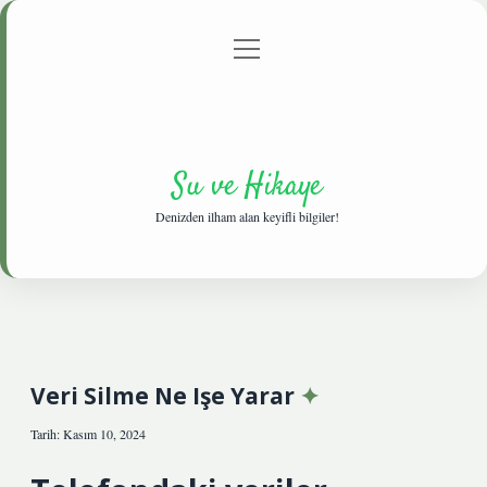
menüyü
Anasayfa
Gizlilik Politikası
Yasal Uyarı
aç
Hakkımızda
Su ve Hikaye
Denizden ilham alan keyifli bilgiler!
Veri Silme Ne Işe Yarar
Tarih: Kasım 10, 2024