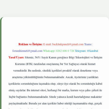
ris.live
Reklam ve İletişim:
E-mail:
backlinkpaneli@gmail.com
Teams:
forumhizmeti@gmail.com
Whatsapp: 0262 606 0 726
Telegram: @karabul
Yasal Uyarı:
Sitemiz, 5651 Sayılı Kanun gereğince Bilgi Teknolojileri ve İletişim
Kurumu (BTK) tarafından onaylanmış bir Yer Sağlayıcı olarak hizmet
vermektedir. Bu nedenle, sitedeki içerikleri proaktif olarak denetleme veya
araştırma yükümlülüğümüz bulunmamaktadır. Ancak, üyelerimiz yazdıkları
içeriklerin sorumluluğunu taşımakta olup, siteye üye olarak bu sorumluluğu kabul
etmiş sayılırlar. Bu internet sitesi, herhangi bir marka, kurum veya şahıs şirketi ile
hiçbir bağlantısı bulunmamaktadır. Sitede yalnızca kendi hazırladığımız makaleler
paylaşılmaktadır. Burada yer alan içerikler haber niteliği taşımamakta olup, gerçek