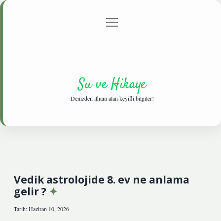
menüyü
Anasayfa
Gizlilik Politikası
Yasal Uyarı
aç
Hakkımızda
Su ve Hikaye
Denizden ilham alan keyifli bilgiler!
Vedik astrolojide 8. ev ne anlama
gelir ?
Tarih: Haziran 10, 2026