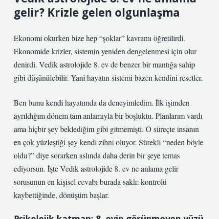
gelir? Krizle gelen olgunlaşma
Ekonomi okurken bize hep “şoklar” kavramı öğretilirdi.
Ekonomide krizler, sistemin yeniden dengelenmesi için olur
denirdi. Vedik astrolojide 8. ev de benzer bir mantığa sahip
gibi düşünülebilir. Yani hayatın sistemi bazen kendini resetler.
Ben bunu kendi hayatımda da deneyimledim. İlk işimden
ayrıldığım dönem tam anlamıyla bir boşluktu. Planlarım vardı
ama hiçbir şey beklediğim gibi gitmemişti. O süreçte insanın
en çok yüzleştiği şey kendi zihni oluyor. Sürekli “neden böyle
oldu?” diye sorarken aslında daha derin bir şeye temas
ediyorsun. İşte Vedik astrolojide 8. ev ne anlama gelir
sorusunun en kişisel cevabı burada saklı: kontrolü
kaybettiğinde, dönüşüm başlar.
Psikolojik katman: 8. evin görünmeyen yüzü