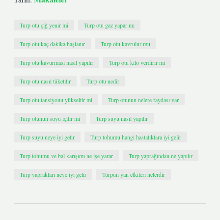
Turp otu çiğ yenir mi
Turp otu gaz yapar mı
Turp otu kaç dakika haşlanır
Turp otu kavrulur mu
Turp otu kavurması nasıl yapılır
Turp otu kilo verdirir mi
Turp otu nasıl tüketilir
Turp otu nedir
Turp otu tansiyonu yükseltir mi
Turp otunun nelere faydası var
Turp otunun suyu içilir mi
Turp suyu nasıl yapılır
Turp suyu neye iyi gelir
Turp tohumu hangi hastalıklara iyi gelir
Turp tohumu ve bal karışımı ne işe yarar
Turp yaprağından ne yapılır
Turp yaprakları neye iyi gelir
Turpun yan etkileri nelerdir