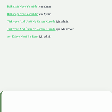
Balkabağı Neye Yararlıdır
için
admin
Balkabağı Neye Yararlıdır
için
Aysun
Türkiyeye Abd Üssü Ne Zaman Kuruldu
için
admin
Türkiyeye Abd Üssü Ne Zaman Kuruldu
için
Münevver
Acı Kahve Nasıl Bir Renk
için
admin
betgiris.live