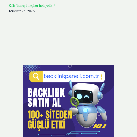
Kilis’in neyi meşhur hediyelik ?
Temmuz 25, 2026