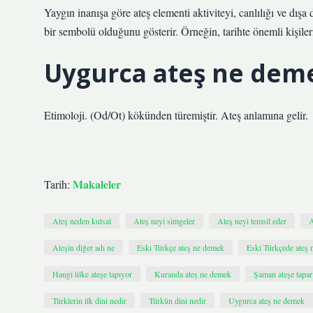
Yaygın inanışa göre ateş elementi aktiviteyi, canlılığı ve dış
bir sembolü olduğunu gösterir. Örneğin, tarihte önemli kişile
Uygurca ateş ne dem
Etimoloji. (Od/Ot) kökünden türemiştir. Ateş anlamına gelir.
Makaleler
Tarih:
Ateş neden kutsal
Ateş neyi simgeler
Ateş neyi temsil eder
A
Ateşin diğer adı ne
Eski Türkçe ateş ne demek
Eski Türkçede ateş
Hangi ülke ateşe tapıyor
Kuranda ateş ne demek
Şaman ateşe tapar
Türklerin ilk dini nedir
Türkün dini nedir
Uygurca ateş ne demek