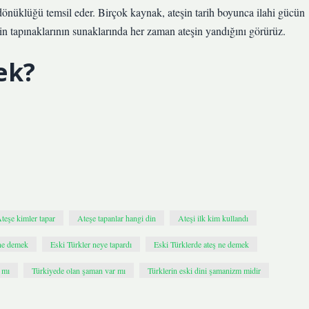
a dönüklüğü temsil eder. Birçok kaynak, ateşin tarih boyunca ilahi gücün
rin tapınaklarının sunaklarında her zaman ateşin yandığını görürüz.
ek?
teşe kimler tapar
Ateşe tapanlar hangi din
Ateşi ilk kim kullandı
 ne demek
Eski Türkler neye tapardı
Eski Türklerde ateş ne demek
 mı
Türkiyede olan şaman var mı
Türklerin eski dini şamanizm midir