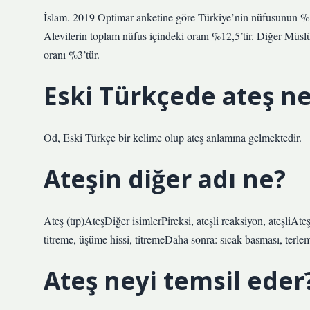
İslam. 2019 Optimar anketine göre Türkiye’nin nüfusunun 
Alevilerin toplam nüfus içindeki oranı %12,5’tir. Diğer Müslü
oranı %3’tür.
Eski Türkçede ateş n
Od, Eski Türkçe bir kelime olup ateş anlamına gelmektedir.
Ateşin diğer adı ne?
Ateş (tıp)AteşDiğer isimlerPireksi, ateşli reaksiyon, ateşliAteş
titreme, üşüme hissi, titremeDaha sonra: sıcak basması, terle
Ateş neyi temsil eder