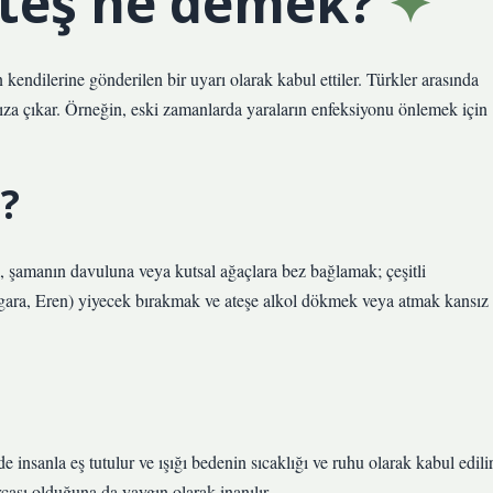
ateş ne demek?
 kendilerine gönderilen bir uyarı olarak kabul ettiler. Türkler arasında
ıza çıkar. Örneğin, eski zamanlarda yaraların enfeksiyonu önlemek için
?
k, şamanın davuluna veya kutsal ağaçlara bez bağlamak; çeşitli
gara, Eren) yiyecek bırakmak ve ateşe alkol dökmek veya atmak kansız
e insanla eş tutulur ve ışığı bedenin sıcaklığı ve ruhu olarak kabul edilir
çası olduğuna da yaygın olarak inanılır.