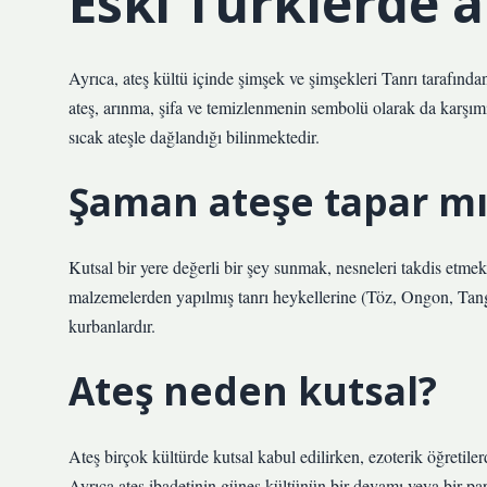
Eski Türklerde 
Ayrıca, ateş kültü içinde şimşek ve şimşekleri Tanrı tarafından
ateş, arınma, şifa ve temizlenmenin sembolü olarak da karşım
sıcak ateşle dağlandığı bilinmektedir.
Şaman ateşe tapar mı
Kutsal bir yere değerli bir şey sunmak, nesneleri takdis etme
malzemelerden yapılmış tanrı heykellerine (Töz, Ongon, Tan
kurbanlardır.
Ateş neden kutsal?
Ateş birçok kültürde kutsal kabul edilirken, ezoterik öğretilerd
Ayrıca ateş ibadetinin güneş kültünün bir devamı veya bir par