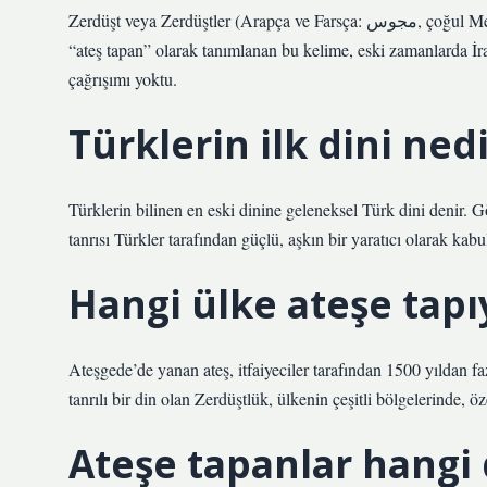
Zerdüşt veya Zerdüştler (Arapça ve Farsça: مجوس, çoğul Mecus), Zerdüştlük dinine mensup kişi. Türk Dil Kurumu Sözlüğünde
“ateş tapan” olarak tanımlanan bu kelime, eski zamanlarda İr
çağrışımı yoktu.
Türklerin ilk dini ned
Türklerin bilinen en eski dinine geleneksel Türk dini denir. G
tanrısı Türkler tarafından güçlü, aşkın bir yaratıcı olarak kab
Hangi ülke ateşe tapı
Ateşgede’de yanan ateş, itfaiyeciler tarafından 1500 yıldan f
tanrılı bir din olan Zerdüştlük, ülkenin çeşitli bölgelerinde,
Ateşe tapanlar hangi 