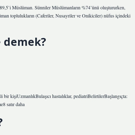
%89,5’i Müslüman. Sünniler Müslümanların %74’ünü oluştururken,
man toplulukların (Caferiler, Nusayriler ve Onikiciler) nüfus içindeki
e demek?
li bir kişiUzmanlıkBulaşıcı hastalıklar, pediatriBelirtilerBaşlangıçta:
me8 satır daha
?