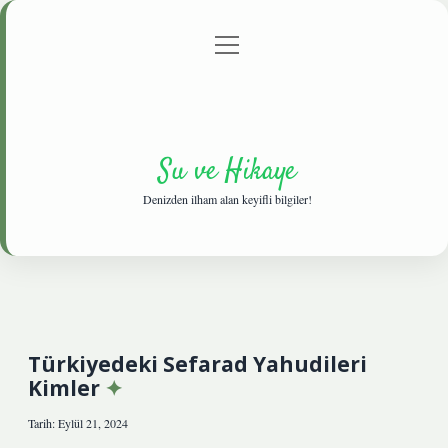
menüyü
Anasayfa
Gizlilik Politikası
Yasal Uyarı
aç
Hakkımızda
Su ve Hikaye
Denizden ilham alan keyifli bilgiler!
Türkiyedeki Sefarad Yahudileri
Kimler
Tarih: Eylül 21, 2024