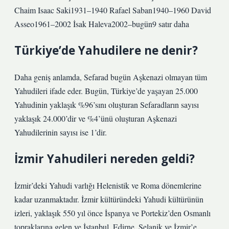
Chaim Isaac Saki1931–1940 Rafael Saban1940–1960 David
Asseo1961–2002 İsak Haleva2002–bugün9 satır daha
Türkiye’de Yahudilere ne denir?
Daha geniş anlamda, Sefarad bugün Aşkenazi olmayan tüm
Yahudileri ifade eder. Bugün, Türkiye’de yaşayan 25.000
Yahudinin yaklaşık %96’sını oluşturan Sefaradların sayısı
yaklaşık 24.000’dir ve %4’ünü oluşturan Aşkenazi
Yahudilerinin sayısı ise 1’dir.
İzmir Yahudileri nereden geldi?
İzmir’deki Yahudi varlığı Helenistik ve Roma dönemlerine
kadar uzanmaktadır. İzmir kültüründeki Yahudi kültürünün
izleri, yaklaşık 550 yıl önce İspanya ve Portekiz’den Osmanlı
topraklarına gelen ve İstanbul, Edirne, Selanik ve İzmir’e