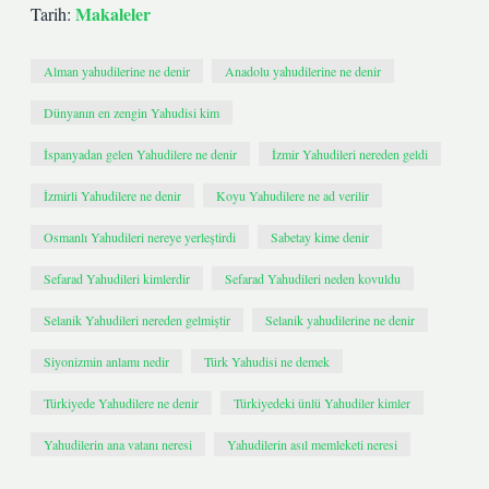
Makaleler
Tarih:
Alman yahudilerine ne denir
Anadolu yahudilerine ne denir
Dünyanın en zengin Yahudisi kim
İspanyadan gelen Yahudilere ne denir
İzmir Yahudileri nereden geldi
İzmirli Yahudilere ne denir
Koyu Yahudilere ne ad verilir
Osmanlı Yahudileri nereye yerleştirdi
Sabetay kime denir
Sefarad Yahudileri kimlerdir
Sefarad Yahudileri neden kovuldu
Selanik Yahudileri nereden gelmiştir
Selanik yahudilerine ne denir
Siyonizmin anlamı nedir
Türk Yahudisi ne demek
Türkiyede Yahudilere ne denir
Türkiyedeki ünlü Yahudiler kimler
Yahudilerin ana vatanı neresi
Yahudilerin asıl memleketi neresi