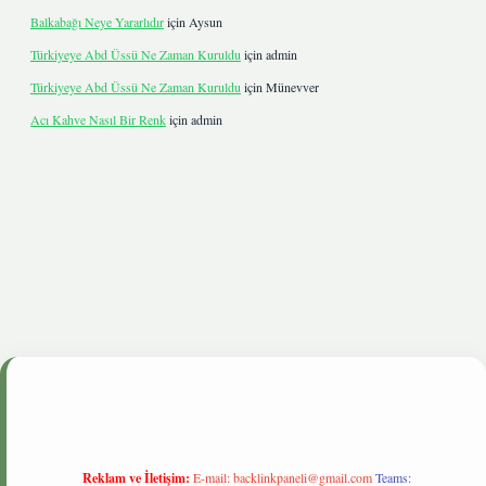
Balkabağı Neye Yararlıdır
için
Aysun
Türkiyeye Abd Üssü Ne Zaman Kuruldu
için
admin
Türkiyeye Abd Üssü Ne Zaman Kuruldu
için
Münevver
Acı Kahve Nasıl Bir Renk
için
admin
betgiris.live
Reklam ve İletişim:
E-mail:
backlinkpaneli@gmail.com
Teams: