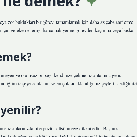
ı ne demek?
 veya zor buldukları bir görevi tamamlamak için daha az çaba sarf etme
ası için gereken enerjiyi harcamak yerine görevden kaçınma veya başka
demek?
tenmeyen ve olumsuz bir şeyi kendinize çekmeniz anlamına gelir.
düğümüz şeye odaklanır ve en çok odaklandığımız şeyleri istediğimiz
 yenilir?
msuz anlarınızda bile pozitif düşünmeye dikkat edin. Başınıza
inden korktuğunuz en kötü şeye değil. Unutmayın: Zihninizde en çok ne