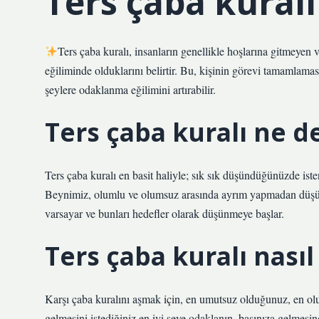
Ters çaba kural
Ters çaba kuralı, insanların genellikle hoşlarına gitmeyen
eğiliminde olduklarını belirtir. Bu, kişinin görevi tamamlam
şeylere odaklanma eğilimini artırabilir.
Ters çaba kuralı ne 
Ters çaba kuralı en basit haliyle; sık sık düşündüğünüzde is
Beynimiz, olumlu ve olumsuz arasında ayrım yapmadan düşün
varsayar ve bunları hedefler olarak düşünmeye başlar.
Ters çaba kuralı nasıl
Karşı çaba kuralını aşmak için, en umutsuz olduğunuz, en olu
gelmesini istediğiniz en iyi şeye odaklanın, başınıza gelmes