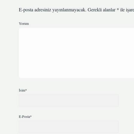
E-posta adresiniz yayınlanmayacak.
Gerekli alanlar
*
ile işar
Yorum
İsim*
E-Posta*