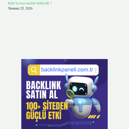
Kilis’in neyi meşhur hediyelik ?
Temmuz 25, 2026