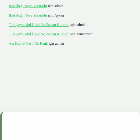
Balkabağı Neye Yararlıdır
için
admin
Balkabağı Neye Yararlıdır
için
Aysun
Türkiyeye Abd Üssü Ne Zaman Kuruldu
için
admin
Türkiyeye Abd Üssü Ne Zaman Kuruldu
için
Münevver
Acı Kahve Nasıl Bir Renk
için
admin
ltonbetgiris.live