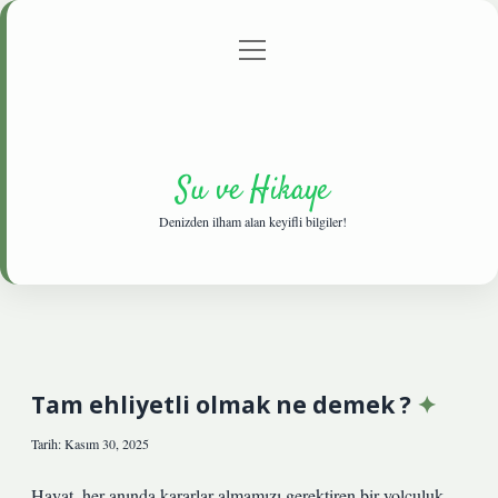
menüyü
Anasayfa
Gizlilik Politikası
Yasal Uyarı
aç
Hakkımızda
Su ve Hikaye
Denizden ilham alan keyifli bilgiler!
Tam ehliyetli olmak ne demek ?
Tarih: Kasım 30, 2025
Hayat, her anında kararlar almamızı gerektiren bir yolculuk.