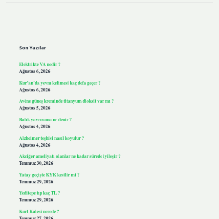
Sidebar
Son Yazılar
Elektrikte VA nedir ?
Ağustos 6, 2026
Kur’an’da yevm kelimesi kaç defa geçer ?
Ağustos 6, 2026
Avène güneş kreminde titanyum dioksit var mı ?
Ağustos 5, 2026
Balık yavrusuna ne denir ?
Ağustos 4, 2026
Alzheimer teşhisi nasıl koyulur ?
Ağustos 4, 2026
Akciğer ameliyatı olanlar ne kadar sürede iyileşir ?
Temmuz 30, 2026
Yatay geçişte KYK kesilir mi ?
Temmuz 29, 2026
Yeditepe tıp kaç TL ?
Temmuz 29, 2026
Kurt Kalesi nerede ?
Temmuz 27, 2026