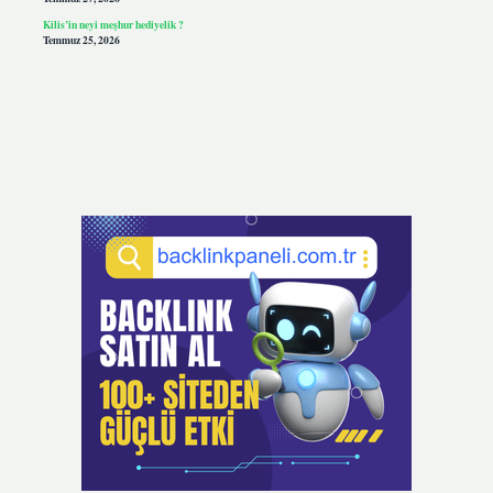
Kilis’in neyi meşhur hediyelik ?
Temmuz 25, 2026