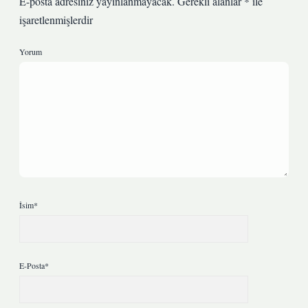
E-posta adresiniz yayınlanmayacak.
Gerekli alanlar
*
ile
işaretlenmişlerdir
Yorum
İsim*
E-Posta*