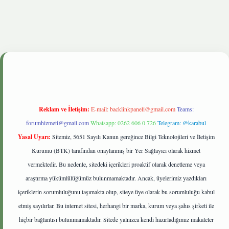
tgiris.live
Reklam ve İletişim:
E-mail:
backlinkpaneli@gmail.com
Teams:
forumhizmeti@gmail.com
Whatsapp: 0262 606 0 726
Telegram: @karabul
Yasal Uyarı:
Sitemiz, 5651 Sayılı Kanun gereğince Bilgi Teknolojileri ve İletişim
Kurumu (BTK) tarafından onaylanmış bir Yer Sağlayıcı olarak hizmet
vermektedir. Bu nedenle, sitedeki içerikleri proaktif olarak denetleme veya
araştırma yükümlülüğümüz bulunmamaktadır. Ancak, üyelerimiz yazdıkları
içeriklerin sorumluluğunu taşımakta olup, siteye üye olarak bu sorumluluğu kabul
etmiş sayılırlar. Bu internet sitesi, herhangi bir marka, kurum veya şahıs şirketi ile
hiçbir bağlantısı bulunmamaktadır. Sitede yalnızca kendi hazırladığımız makaleler