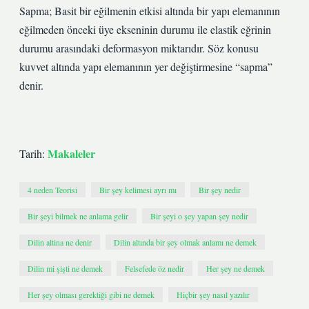
Sapma; Basit bir eğilmenin etkisi altında bir yapı elemanının
eğilmeden önceki üye ekseninin durumu ile elastik eğrinin
durumu arasındaki deformasyon miktarıdır. Söz konusu
kuvvet altında yapı elemanının yer değiştirmesine “sapma”
denir.
Makaleler
Tarih:
4 neden Teorisi
Bir şey kelimesi ayrı mı
Bir şey nedir
Bir şeyi bilmek ne anlama gelir
Bir şeyi o şey yapan şey nedir
Dilin altina ne denir
Dilin altında bir şey olmak anlamı ne demek
Dilin mi şişti ne demek
Felsefede öz nedir
Her şey ne demek
Her şey olması gerektiği gibi ne demek
Hiçbir şey nasıl yazılır