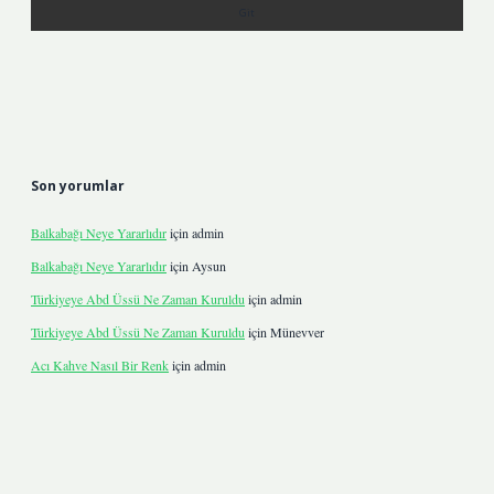
Son yorumlar
Balkabağı Neye Yararlıdır
için
admin
Balkabağı Neye Yararlıdır
için
Aysun
Türkiyeye Abd Üssü Ne Zaman Kuruldu
için
admin
Türkiyeye Abd Üssü Ne Zaman Kuruldu
için
Münevver
Acı Kahve Nasıl Bir Renk
için
admin