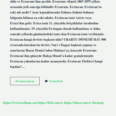
oldu ve Erzurum’dan ayrıldı. Erzurum vilayeti 1867-1875 yılları
arasında yedi sancağa bölündü: Erzurum. Erzincan. Erzincan’ın
eski adı nedir? Asur kaynaklarında Zuhma (Suhmi-Suhma)
bölgenin bilinen en eski adıdır. Erzincan ismi Aziris veya
Eriza’dan gelir. Eriza ismi 11. yüzyılda Selçuklular tarafından
kullanılmıştır. 19. yüzyılda Erzingan olarak kullanılmış ve daha
sonraki yıllarda günümüzdeki ismi olan Erzincan ismi verilmiştir.
Erzincan hangi devlete başkent oldu? URARTU DÖNEMİ M.Ö. 900
civarında kurulan bu devlet, Van’ı (Tuşpa) başkent yapmış ve
sınırlarını Hazar Denizi’nden Malatya’ya, kuzeyde Erzurum-
Erzincan’dan güneyde Halep-Musul’a kadar genişletmiştir.
Erzincan yakınlarına kadar uzanıyordu. Erzincan Türkleri hangi
boydan?…
Erzincan
Devamını okuyun
Yorum Bırak
Hangi
Şehirden
Ayrıldı
https://www.nethane.net
https://fefo.com.tr
https://famo.com.tr
Sitemap