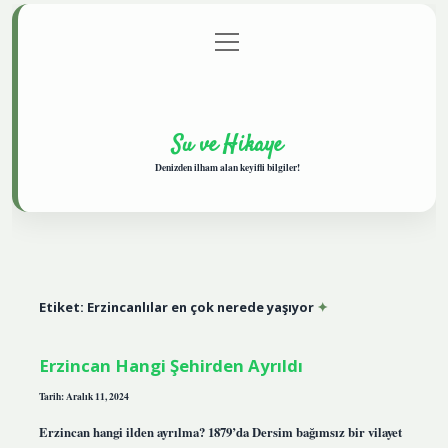
menüyü
Anasayfa
Gizlilik Politikası
Yasal Uyarı
aç
Hakkımızda
Su ve Hikaye
Denizden ilham alan keyifli bilgiler!
Etiket:
Erzincanlılar en çok nerede yaşıyor
Erzincan Hangi Şehirden Ayrıldı
Tarih: Aralık 11, 2024
Erzincan hangi ilden ayrılma? 1879’da Dersim bağımsız bir vilayet