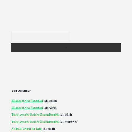
Arama
Son yorumlar
Balkabağı Neye Yararlıdır
için
admin
Balkabağı Neye Yararlıdır
için
Aysun
Türkiyeye Abd Üssü Ne Zaman Kuruldu
için
admin
Türkiyeye Abd Üssü Ne Zaman Kuruldu
için
Münevver
Acı Kahve Nasıl Bir Renk
için
admin