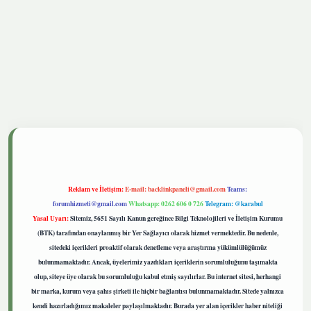
tgiris.live
Reklam ve İletişim:
E-mail:
backlinkpaneli@gmail.com
Teams:
forumhizmeti@gmail.com
Whatsapp: 0262 606 0 726
Telegram: @karabul
Yasal Uyarı:
Sitemiz, 5651 Sayılı Kanun gereğince Bilgi Teknolojileri ve İletişim Kurumu
(BTK) tarafından onaylanmış bir Yer Sağlayıcı olarak hizmet vermektedir. Bu nedenle,
sitedeki içerikleri proaktif olarak denetleme veya araştırma yükümlülüğümüz
bulunmamaktadır. Ancak, üyelerimiz yazdıkları içeriklerin sorumluluğunu taşımakta
olup, siteye üye olarak bu sorumluluğu kabul etmiş sayılırlar. Bu internet sitesi, herhangi
bir marka, kurum veya şahıs şirketi ile hiçbir bağlantısı bulunmamaktadır. Sitede yalnızca
kendi hazırladığımız makaleler paylaşılmaktadır. Burada yer alan içerikler haber niteliği