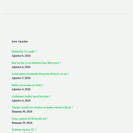
Sidebar
Son Yazılar
Elektrikte VA nedir ?
Ağustos 6, 2026
Kur’an’da yevm kelimesi kaç defa geçer ?
Ağustos 6, 2026
Avène güneş kreminde titanyum dioksit var mı ?
Ağustos 5, 2026
Balık yavrusuna ne denir ?
Ağustos 4, 2026
Alzheimer teşhisi nasıl koyulur ?
Ağustos 4, 2026
Akciğer ameliyatı olanlar ne kadar sürede iyileşir ?
Temmuz 30, 2026
Yatay geçişte KYK kesilir mi ?
Temmuz 29, 2026
Yeditepe tıp kaç TL ?