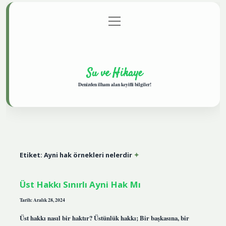
menüyü
Anasayfa
Gizlilik Politikası
Yasal Uyarı
aç
Hakkımızda
Su ve Hikaye
Denizden ilham alan keyifli bilgiler!
Etiket:
Ayni hak örnekleri nelerdir
Üst Hakkı Sınırlı Ayni Hak Mı
Tarih: Aralık 28, 2024
Üst hakkı nasıl bir haktır? Üstünlük hakkı; Bir başkasına, bir