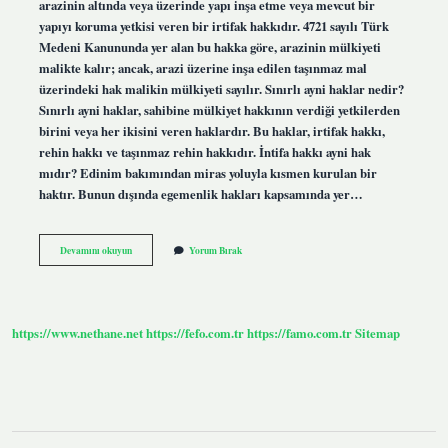
arazinin altında veya üzerinde yapı inşa etme veya mevcut bir
yapıyı koruma yetkisi veren bir irtifak hakkıdır. 4721 sayılı Türk
Medeni Kanununda yer alan bu hakka göre, arazinin mülkiyeti
malikte kalır; ancak, arazi üzerine inşa edilen taşınmaz mal
üzerindeki hak malikin mülkiyeti sayılır. Sınırlı ayni haklar nedir?
Sınırlı ayni haklar, sahibine mülkiyet hakkının verdiği yetkilerden
birini veya her ikisini veren haklardır. Bu haklar, irtifak hakkı,
rehin hakkı ve taşınmaz rehin hakkıdır. İntifa hakkı ayni hak
mıdır? Edinim bakımından miras yoluyla kısmen kurulan bir
haktır. Bunun dışında egemenlik hakları kapsamında yer…
Üst
Devamını okuyun
Yorum Bırak
Hakkı
Sınırlı
Ayni
Hak
Mı
https://www.nethane.net
https://fefo.com.tr
https://famo.com.tr
Sitemap