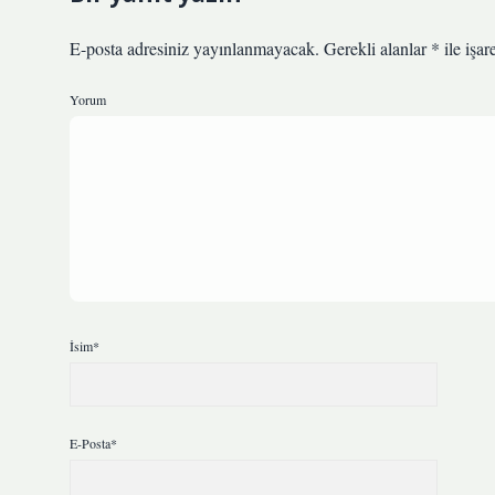
E-posta adresiniz yayınlanmayacak.
Gerekli alanlar
*
ile işar
Yorum
İsim*
E-Posta*