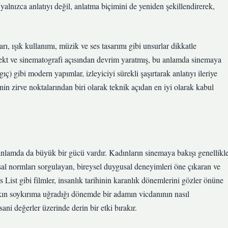
, yalnızca anlatıyı değil, anlatma biçimini de yeniden şekillendirerek,
rı, ışık kullanımı, müzik ve ses tasarımı gibi unsurlar dikkatle
fekt ve sinematografi açısından devrim yaratmış, bu anlamda sinemaya
ç) gibi modern yapımlar, izleyiciyi sürekli şaşırtarak anlatıyı ileriye
nin zirve noktalarından biri olarak teknik açıdan en iyi olarak kabul
anlamda da büyük bir gücü vardır. Kadınların sinemaya bakışı genellikl
msal normları sorgulayan, bireysel duygusal deneyimleri öne çıkaran ve
 List gibi filmler, insanlık tarihinin karanlık dönemlerini gözler önüne
alkın soykırıma uğradığı dönemde bir adamın vicdanının nasıl
ani değerler üzerinde derin bir etki bırakır.