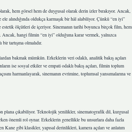
i olarak, hem görsel hem de duygusal olarak derin izler bırakıyor. Ancak,
e ele alındığında oldukça karmaşık bir hâl alabiliyor. Çünkü “en iyi”
e estetik ölçütleri de içeriyor. Sinemanın tarihi boyunca birçok film, hem
ir. Ancak, hangi filmin “en iyi” olduğuna karar vermek, yalnızca
 bir tartışma olmalıdır.
çılardan bakmak mümkün. Erkeklerin veri odaklı, analitik bakış açıları
nların ise sosyal etkiler ve empati odaklı bakış açıları, filmin toplum
ış açısını harmanlayarak, sinemanın evrimine, toplumsal yansımalarına ve
 plana çıkabiliyor. Teknolojik yenilikler, sinematografik dil, kurgusal
lerken önemli rol oynar. Erkeklerin genellikle bu unsurlara daha fazla
 Kane gibi klasikler, yapısal derinlikleri, kamera açıları ve anlatım