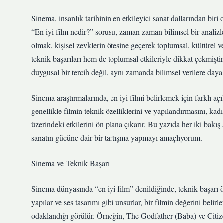
Sinema, insanlık tarihinin en etkileyici sanat dallarından bir
“En iyi film nedir?” sorusu, zaman zaman bilimsel bir analizl
olmak, kişisel zevklerin ötesine geçerek toplumsal, kültürel v
teknik başarıları hem de toplumsal etkileriyle dikkat çekmişt
duygusal bir tercih değil, aynı zamanda bilimsel verilere dayalı
Sinema araştırmalarında, en iyi filmi belirlemek için farklı a
genellikle filmin teknik özelliklerini ve yapılandırmasını, kadı
üzerindeki etkilerini ön plana çıkarır. Bu yazıda her iki bak
sanatın gücüne dair bir tartışma yapmayı amaçlıyorum.
Sinema ve Teknik Başarı
Sinema dünyasında “en iyi film” denildiğinde, teknik başarı ön
yapılar ve ses tasarımı gibi unsurlar, bir filmin değerini belir
odaklandığı görülür. Örneğin, The Godfather (Baba) ve Citizen