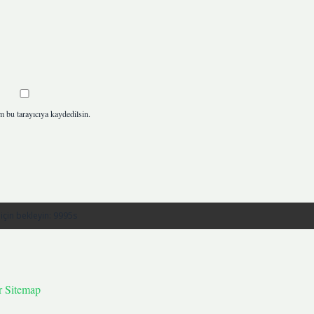
m bu tarayıcıya kaydedilsin.
r
Sitemap