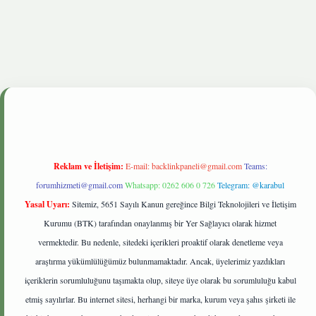
nbetgiris.live
Reklam ve İletişim:
E-mail:
backlinkpaneli@gmail.com
Teams:
forumhizmeti@gmail.com
Whatsapp: 0262 606 0 726
Telegram: @karabul
Yasal Uyarı:
Sitemiz, 5651 Sayılı Kanun gereğince Bilgi Teknolojileri ve İletişim
Kurumu (BTK) tarafından onaylanmış bir Yer Sağlayıcı olarak hizmet
vermektedir. Bu nedenle, sitedeki içerikleri proaktif olarak denetleme veya
araştırma yükümlülüğümüz bulunmamaktadır. Ancak, üyelerimiz yazdıkları
içeriklerin sorumluluğunu taşımakta olup, siteye üye olarak bu sorumluluğu kabul
etmiş sayılırlar. Bu internet sitesi, herhangi bir marka, kurum veya şahıs şirketi ile