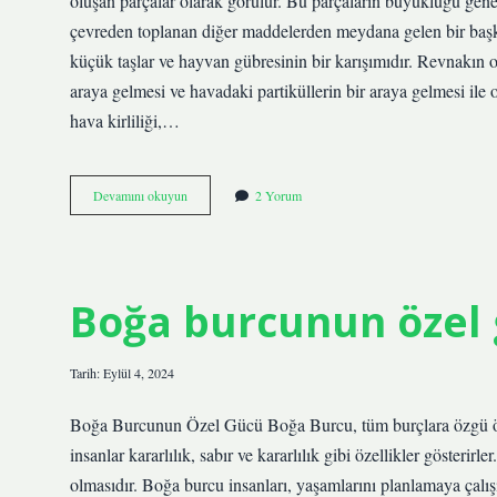
oluşan parçalar olarak görülür. Bu parçaların büyüklüğü genel
çevreden toplanan diğer maddelerden meydana gelen bir başka 
küçük taşlar ve hayvan gübresinin bir karışımıdır. Revnakın 
araya gelmesi ve havadaki partiküllerin bir araya gelmesi ile 
hava kirliliği,…
Revnak
Devamını okuyun
2 Yorum
nedir
ne
demek
Boğa burcunun özel 
Tarih: Eylül 4, 2024
Boğa Burcunun Özel Gücü Boğa Burcu, tüm burçlara özgü özel
insanlar kararlılık, sabır ve kararlılık gibi özellikler gösteri
olmasıdır. Boğa burcu insanları, yaşamlarını planlamaya çalışır