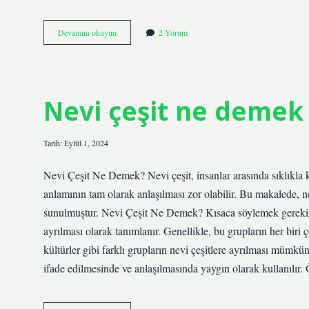
Aya
Devamını okuyun
2 Yorum
giden
ilk
uzay
aracının
adı
Nevi çeşit ne demek
nedir
Tarih: Eylül 1, 2024
Nevi Çeşit Ne Demek? Nevi çeşit, insanlar arasında sıklıkla kul
anlamının tam olarak anlaşılması zor olabilir. Bu makalede, n
sunulmuştur. Nevi Çeşit Ne Demek? Kısaca söylemek gerekirse, 
ayrılması olarak tanımlanır. Genellikle, bu grupların her biri ço
kültürler gibi farklı grupların nevi çeşitlere ayrılması mümkün
ifade edilmesinde ve anlaşılmasında yaygın olarak kullanılır.