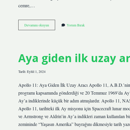
cemre,…
Kürtçe
Devamını okuyun
Yorum Bırak
cemre
ne
demek
Aya giden ilk uzay a
Tarih: Eylül 1, 2024
Apollo 11: Aya Giden İlk Uzay Aracı Apollo 11, A.B.D.’ni
programı kapsamında gönderdiği ve 20 Temmuz 1969’da Ay’a 
Ay’a indiklerinde küçük bir adım atmışlardır. Apollo 11, NA
Apollo 11, tarihteki ilk Ay misyonu için Spacecraft lunar modul
ve Armstrong ve Aldrin’in Ay’a indikleri zaman kullanılan bi
zemininde “Yaşasın Amerika” bayrağını dikmesiyle tarih ya