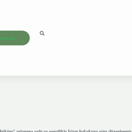
akkımızda
üküm” anlamına gelir ve genellikle İslam hukukuna göre düzenlenmiş