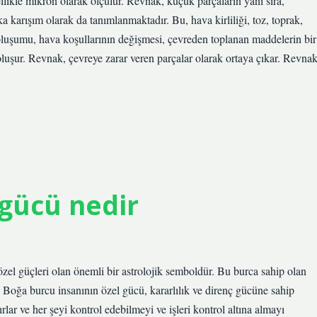
likle mikron olarak ölçülür. Revnak, küçük parçaların yanı sıra,
karışım olarak da tanımlanmaktadır. Bu, hava kirliliği, toz, toprak,
oluşumu, hava koşullarının değişmesi, çevreden toplanan maddelerin bir
oluşur. Revnak, çevreye zarar veren parçalar olarak ortaya çıkar. Revnak
gücü nedir
 güçleri olan önemli bir astrolojik semboldür. Bu burca sahip olan
rler. Boğa burcu insanının özel gücü, kararlılık ve direnç gücüne sahip
lar ve her şeyi kontrol edebilmeyi ve işleri kontrol altına almayı