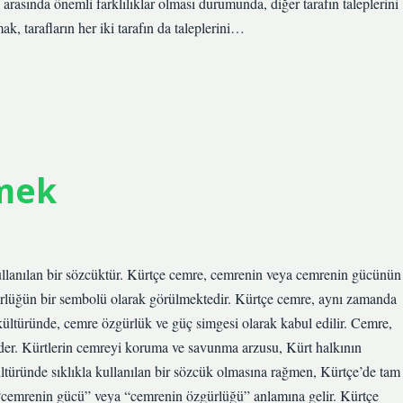
rı arasında önemli farklılıklar olması durumunda, diğer tarafın taleplerini
k, tarafların her iki tarafın da taleplerini…
mek
lanılan bir sözcüktür. Kürtçe cemre, cemrenin veya cemrenin gücünün
rlüğün bir sembolü olarak görülmektedir. Kürtçe cemre, aynı zamanda
ültüründe, cemre özgürlük ve güç simgesi olarak kabul edilir. Cemre,
 eder. Kürtlerin cemreyi koruma ve savunma arzusu, Kürt halkının
ültüründe sıklıkla kullanılan bir sözcük olmasına rağmen, Kürtçe’de tam
 “cemrenin gücü” veya “cemrenin özgürlüğü” anlamına gelir. Kürtçe