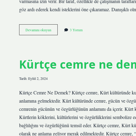
varmasına izin verir. Bir taraf, özellikle de çatışmanın tarafla
göz ardı ederek kendi isteklerini öne çıkaramaz. Danışıklı olma
Danışıklı
Devamını okuyun
3 Yorum
Olmak
ne
demek
Kürtçe cemre ne de
Tarih: Eylül 2, 2024
Kürtçe Cemre Ne Demek? Kürtçe cemre, Kürt kültüründe kul
anlamına gelmektedir. Kürt kültüründe cemre, gücün ve özgü
cemrenin gücünün ve özgürlüğünün anlamını da içerir. Kürt k
Kürtlerin köklerini, kültürlerini ve özgürlüklerini sembolize
bağlılığını ve özgürlüğünü temsil eder. Kürtçe cemre, Kürt k
olarak ne anlama geliyor merak edilmektedir. Kürtçe cemre,