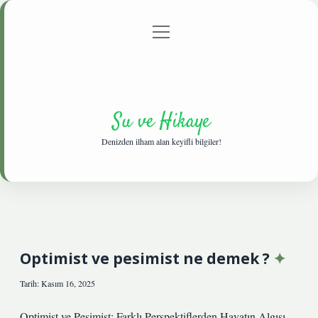
menüyü
Anasayfa
Gizlilik Politikası
Yasal Uyarı
aç
Hakkımızda
Su ve Hikaye
Denizden ilham alan keyifli bilgiler!
Optimist ve pesimist ne demek ?
Tarih: Kasım 16, 2025
Optimist ve Pesimist: Farklı Perspektiflerden Hayatın Algısı