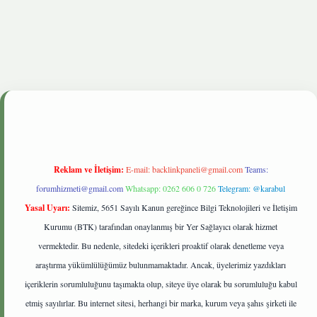
onbetgiris.live
Reklam ve İletişim:
E-mail:
backlinkpaneli@gmail.com
Teams:
forumhizmeti@gmail.com
Whatsapp: 0262 606 0 726
Telegram: @karabul
Yasal Uyarı:
Sitemiz, 5651 Sayılı Kanun gereğince Bilgi Teknolojileri ve İletişim
Kurumu (BTK) tarafından onaylanmış bir Yer Sağlayıcı olarak hizmet
vermektedir. Bu nedenle, sitedeki içerikleri proaktif olarak denetleme veya
araştırma yükümlülüğümüz bulunmamaktadır. Ancak, üyelerimiz yazdıkları
içeriklerin sorumluluğunu taşımakta olup, siteye üye olarak bu sorumluluğu kabul
etmiş sayılırlar. Bu internet sitesi, herhangi bir marka, kurum veya şahıs şirketi ile