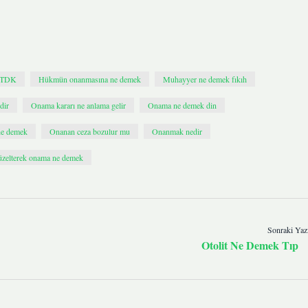
k TDK
Hükmün onanmasına ne demek
Muhayyer ne demek fıkıh
dir
Onama kararı ne anlama gelir
Onama ne demek din
ne demek
Onanan ceza bozulur mu
Onanmak nedir
üzelterek onama ne demek
Sonraki Yaz
Otolit Ne Demek Tıp