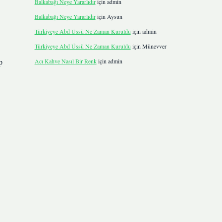
Balkabağı Neye Yararlıdır
için
admin
Balkabağı Neye Yararlıdır
için
Aysun
Türkiyeye Abd Üssü Ne Zaman Kuruldu
için
admin
Türkiyeye Abd Üssü Ne Zaman Kuruldu
için
Münevver
p
Acı Kahve Nasıl Bir Renk
için
admin