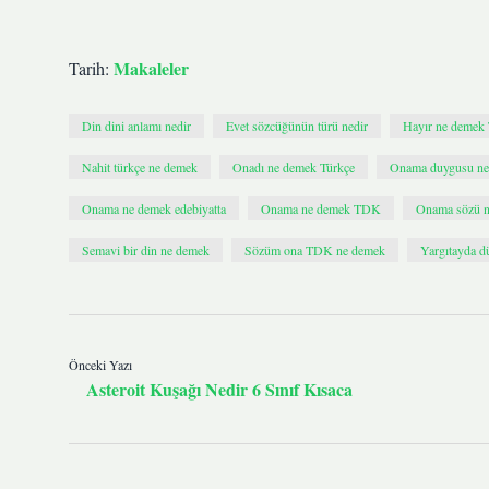
Makaleler
Tarih:
Din dini anlamı nedir
Evet sözcüğünün türü nedir
Hayır ne deme
Nahit türkçe ne demek
Onadı ne demek Türkçe
Onama duygusu ne
Onama ne demek edebiyatta
Onama ne demek TDK
Onama sözü 
Semavi bir din ne demek
Sözüm ona TDK ne demek
Yargıtayda d
Önceki Yazı
Asteroit Kuşağı Nedir 6 Sınıf Kısaca