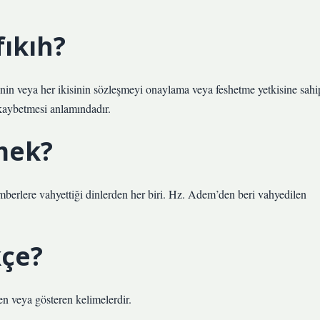
ıkıh?
birinin veya her ikisinin sözleşmeyi onaylama veya feshetme yetkisine sahi
ı kaybetmesi anlamındadır.
mek?
amberlere vahyettiği dinlerden her biri. Hz. Adem’den beri vahyedilen
çe?
yen veya gösteren kelimelerdir.