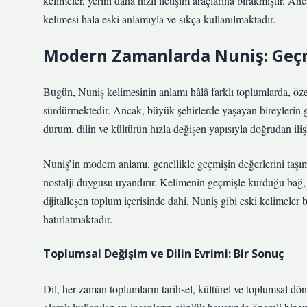
kelimeler, yerini daha hızlı iletişim araçlarına bırakmıştır. An
kelimesi hala eski anlamıyla ve sıkça kullanılmaktadır.
Modern Zamanlarda Nuniş: Geçm
Bugün, Nuniş kelimesinin anlamı hâlâ farklı toplumlarda, özell
sürdürmektedir. Ancak, büyük şehirlerde yaşayan bireylerin 
durum, dilin ve kültürün hızla değişen yapısıyla doğrudan ilişk
Nuniş’in modern anlamı, genellikle geçmişin değerlerini taşım
nostalji duygusu uyandırır. Kelimenin geçmişle kurduğu bağ, b
dijitalleşen toplum içerisinde dahi, Nuniş gibi eski kelimeler 
hatırlatmaktadır.
Toplumsal Değişim ve Dilin Evrimi: Bir Sonuç
Dil, her zaman toplumların tarihsel, kültürel ve toplumsal dö