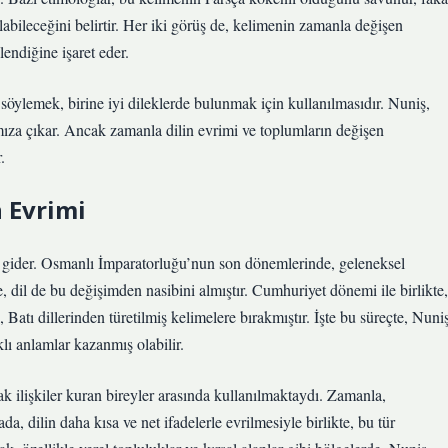
labileceğini belirtir. Her iki görüş de, kelimenin zamanla değişen
lendiğine işaret eder.
 söylemek, birine iyi dileklerde bulunmak için kullanılmasıdır. Nuniş,
ımıza çıkar. Ancak zamanla dilin evrimi ve toplumların değişen
.
 Evrimi
l gider. Osmanlı İmparatorluğu’nun son dönemlerinde, geleneksel
te, dil de bu değişimden nasibini almıştır. Cumhuriyet dönemi ile birlikte,
atı dillerinden türetilmiş kelimelere bırakmıştır. İşte bu süreçte, Nuni
lı anlamlar kazanmış olabilir.
k ilişkiler kuran bireyler arasında kullanılmaktaydı. Zamanla,
, dilin daha kısa ve net ifadelerle evrilmesiyle birlikte, bu tür