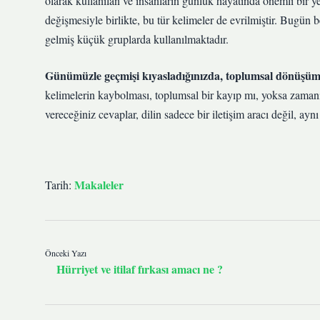
olarak kullanılan ve insanların günlük hayatında önemli bir y
değişmesiyle birlikte, bu tür kelimeler de evrilmiştir. Bugün 
gelmiş küçük gruplarda kullanılmaktadır.
Günümüzle geçmişi kıyasladığınızda, toplumsal dönüşümün
kelimelerin kaybolması, toplumsal bir kayıp mı, yoksa zaman
vereceğiniz cevaplar, dilin sadece bir iletişim aracı değil, ay
Makaleler
Tarih:
Önceki Yazı
Hürriyet ve itilaf fırkası amacı ne ?