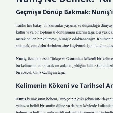
Geçmişe Dönüp Bakmak: Nuniş’i
Tarihe her bakış, bir zamanlar yaşamış ve düşündüğü dünyayı 
kültür veya bir toplumsal dönüşümün izlerini taşır. Bu yazıda
merak edilen bir kelimeye, Nuniş’e odaklanacağız. Kelimenin k
anlamak, onu daha derinlemesine keşfetmek için ilk adım olac
Nuniş
, özellikle eski Türkçe ve Osmanlıca kökenli bir kelime
bu kelimenin tam olarak ne anlama geldiğini bilir. Günümüzd
bir sözcük olma özelliğini taşır.
Kelimenin Kökeni ve Tarihsel Ar
Nuniş
kelimesinin kökeni, Türkçe’nin eski şekillerine dayanı
yalnızca belirli bir sınıfın diline ya da bazı köylerde kullanı
bulmuş ve halk arasında çeşitli anlamlar kazanmış bir terimdi