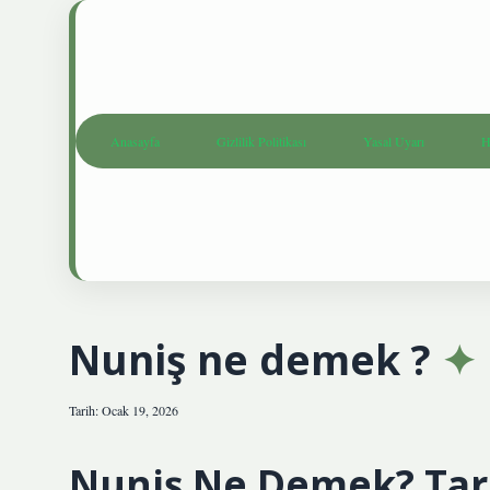
Anasayfa
Gizlilik Politikası
Yasal Uyarı
H
Nuniş ne demek ?
Tarih: Ocak 19, 2026
Nuniş Ne Demek? Tari