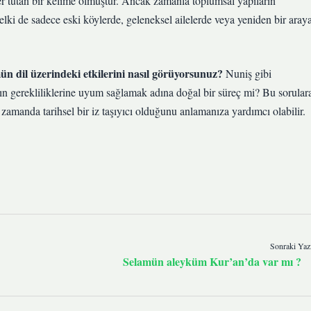
er tutan bir kelime olmuştur. Ancak zamanla toplumsal yapıların
belki de sadece eski köylerde, geleneksel ailelerde veya yeniden bir aray
 dil üzerindeki etkilerini nasıl görüyorsunuz?
Nuniş gibi
ın gerekliliklerine uyum sağlamak adına doğal bir süreç mi? Bu sorular
nı zamanda tarihsel bir iz taşıyıcı olduğunu anlamanıza yardımcı olabilir.
Sonraki Yaz
Selamün aleyküm Kur’an’da var mı ?