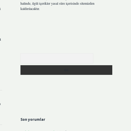
halinde, ilgili içerikler yasal süre içerisinde sitemizden
a
kaldırılacaktır.
a
Arama
ı
Son yorumlar