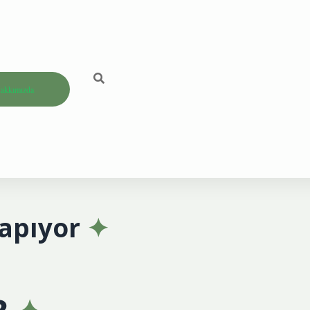
akkımızda
apıyor