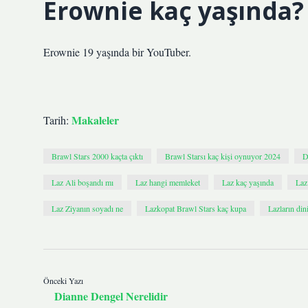
Erownie kaç yaşında?
Erownie 19 yaşında bir YouTuber.
Makaleler
Tarih:
Brawl Stars 2000 kaçta çıktı
Brawl Starsı kaç kişi oynuyor 2024
D
Laz Ali boşandı mı
Laz hangi memleket
Laz kaç yaşında
Laz
Laz Ziyanın soyadı ne
Lazkopat Brawl Stars kaç kupa
Lazların din
Önceki Yazı
Dianne Dengel Nerelidir