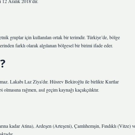
i 12 Aralık 2018’dir.
ik gruplar için kullanılan ortak bir terimdir. Türkiye’de, bölge
inden farklı olarak algılanan bölgesel bir birimi ifade eder.
e?
lmaz. Lakabı Laz Ziya’dır. Hüsrev Bekiroğlu ile birlikte Kurtlar
i olmasına rağmen, asıl geçim kaynağı kaçakçılıktır.
rına kadar Atina), Ardeşen (Arteşeni), Çamlıhemşin, Fındıklı (Vitze) v
ktadır.