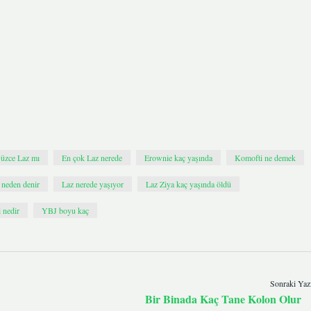
üzce Laz mı
En çok Laz nerede
Erownie kaç yaşında
Komofti ne demek
 neden denir
Laz nerede yaşıyor
Laz Ziya kaç yaşında öldü
i nedir
YBJ boyu kaç
Sonraki Yaz
Bir Binada Kaç Tane Kolon Olur