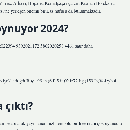
n’in ise Arhavi, Hopa ve Kemalpaşa ilçeleri; Kısmen Borçka ve
si’ne yerleşen önemli bir Laz nüfusu da bulunmaktadır.
 oynuyor 2024?
492022394 9392021172 5862020258 4461 satır daha
ürkiye’de doğduBoy1,95 m (6 ft 5 in)Kilo72 kg (159 lb)Voleybol
 çıktı?
dan beta olarak yayınlanan hızlı tempolu bir freemium çok oyunculu