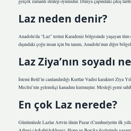
gerçek zamanlı strateji oyunudur. Dünya çapındaki çıkış tarih
Laz neden denir?
Anadolu’da “Laz” terimi Karadeniz bölgesinde yaşayan tüm etn
dışındaki çoğu insan için bu tanım, Anadolu’nun diğer bölgeler
Laz Ziya’nın soyadı n
İstemi Betil’in canlandırdığı Kurtlar Vadisi karakteri Ziya Yı
Meclisi’nin gelenekçi kanadını kurmuştur. Mesleği gemi sahib
En çok Laz nerede?
Günümüzde Lazlar Artvin ilinin Pazar (Cumhuriyetin ilk yılla
Arhavi (Arkabi/Arkhave), Hopa ve Borçka ilçelerinde yaşama