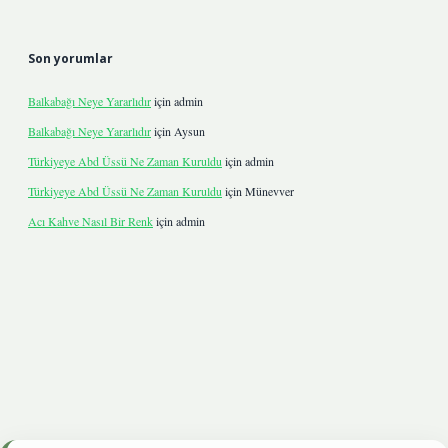
Son yorumlar
Balkabağı Neye Yararlıdır
için
admin
Balkabağı Neye Yararlıdır
için
Aysun
Türkiyeye Abd Üssü Ne Zaman Kuruldu
için
admin
Türkiyeye Abd Üssü Ne Zaman Kuruldu
için
Münevver
Acı Kahve Nasıl Bir Renk
için
admin
onbetgiris.live