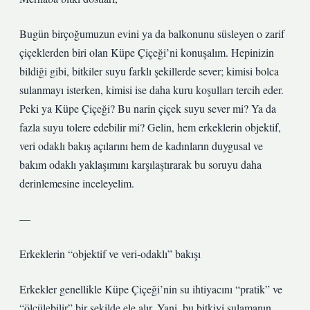
Bugün birçoğumuzun evini ya da balkonunu süsleyen o zarif
çiçeklerden biri olan Küpe Çiçeği’ni konuşalım. Hepinizin
bildiği gibi, bitkiler suyu farklı şekillerde sever; kimisi bolca
sulanmayı isterken, kimisi ise daha kuru koşulları tercih eder.
Peki ya Küpe Çiçeği? Bu narin çiçek suyu sever mi? Ya da
fazla suyu tolere edebilir mi? Gelin, hem erkeklerin objektif,
veri odaklı bakış açılarını hem de kadınların duygusal ve
bakım odaklı yaklaşımını karşılaştırarak bu soruyu daha
derinlemesine inceleyelim.
—
Erkeklerin “objektif ve veri‑odaklı” bakışı
Erkekler genellikle Küpe Çiçeği’nin su ihtiyacını “pratik” ve
“ölçülebilir” bir şekilde ele alır. Yani, bu bitkiyi sulamanın