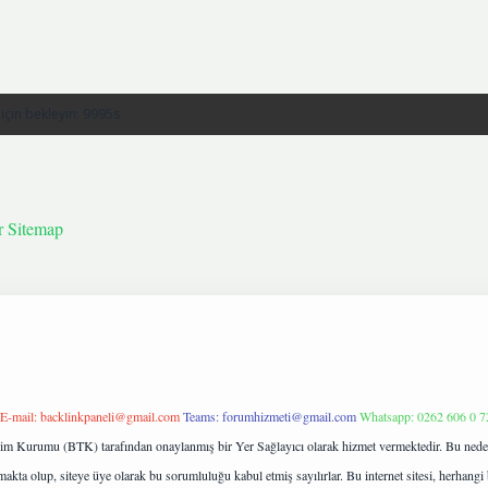
r
Sitemap
E-mail:
backlinkpaneli@gmail.com
Teams:
forumhizmeti@gmail.com
Whatsapp: 0262 606 0 7
işim Kurumu (BTK) tarafından onaylanmış bir Yer Sağlayıcı olarak hizmet vermektedir. Bu neden
kta olup, siteye üye olarak bu sorumluluğu kabul etmiş sayılırlar. Bu internet sitesi, herhangi 