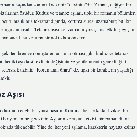
romanın başından sonuna kadar bir “devinim”dir. Zaman, değişen bir
oktalarının özüdür. Kuduz ve tetanoz aşıları, tıpkı bir romanın bölümleri
, belirli aralıklarla tekrarlandığında, koruma süresi uzatılabilir; bu, bir
vurgulanmasıdır. Tetanoz aşısı ise, zamanın yavaş ama etkili işleyişini
 sunar, ancak bu koruma bir noktada sona erer.
rı şekillendiren ve dönüştüren unsurlar olması gibi, kuduz ve tetanoz
 her iki aşı da sürekli bir değişimin ve yenilenmenin gerekliliğini
 yetersiz kalabilir. “Korumanın ömrü” de, tıpkı bir karakterin yaşadığı
rekir.
z Aşısı
üdüsünün edebi bir yansımasıdır. Koruma, her ne kadar fiziksel bir
i bir yenilenme gerektirir. Aşıların koruyucu etkisi, bir zaman dilimi
 noktada tükenebilir. Yine de, her yeni aşılama, karakterin hayatta kalma