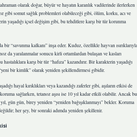
kahraman olarak doğar, büyür ve hayatın karanlık vadilerinde ilerlerken
anoz gibi somut sağlık problemleri olabileceği gibi, ölüm, korku, acı ve
terin yaşadığı içsel değişim gibi, bu tehditlere karşı bir tür korunma
uda bir “savunma kalkanı” inşa eder. Kuduz, özellikle hayvan ısırıklarıyl
noz da yaralanmalar sonucu kirli ortamlardan bulaşan ve kasları
hastalıklara karşı bir tür “hafıza” kazandırır. Bir karakterin yaşadığı
 “yeni bir kimlik” olarak yeniden şekillendirmesi gibidir.
adığı hayal kırıklıkları veya kazandığı zaferler gibi, aşıların etkisi de
 koruma sağlarken, tetanoz aşısı ise 10 yıl kadar etkili olabilir. Ancak bu
ıl yıl, gün gün, birey yeniden “yeniden bağışıklanmayı” bekler. Koruma
ğildir; her şey, bir sonraki adımda yeniden şekillenir.
isi