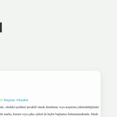
26
Telegram: @karabul
le, sitedeki içerikleri proaktif olarak denetleme veya araştırma yükümlülüğümüz
bir marka, kurum veya şahıs şirketi ile hiçbir bağlantısı bulunmamaktadır. Sitede