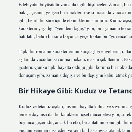
Edebiyatın büyüsüdür zamanla ilgili düşünceler. Zaman, bir 
bakış açısının, gelişen bir karakterin ve sonrasında varacak n
gibi, belirli bir süre içinde etkinliklerini sürdürür. Kuduz aşısı
karakterin yaşadığı “yeniden doğuş” gibi, bir aşamanın tekrar 
hatırlatır; belirli bir süre boyunca geçerli olan bir “güvence”
Tıpkı bir romanın karakterlerinin karşılaştığı engellerin, onla
aşıları da vücudun savunma mekanizmasını şekillendirir. Fakat,
gösterir. Çünkü tıpkı hayatta olduğu gibi, koruma bir noktada
dönüşüm gibi, zamanla değişir ve bu değişimi kabul etmek ge
Bir Hikaye Gibi: Kuduz ve Tetano
Kuduz ve tetanoz aşıları, insanın hayatta kalma ve savunma g
temele dayansa da, bir karakterin içsel mücadelesi gibi, sürekl
boyunca geçerlidir; ancak bu etki, bir anlatının sonu gibi bir
gücünü yeniden inşa eder, ve yeni bir başlangıca olanak tanır.