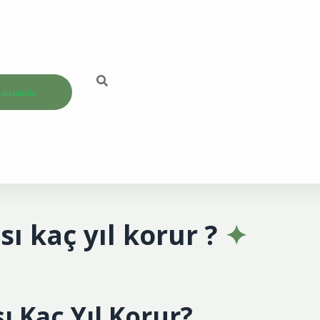
akkımızda
ı kaç yıl korur ?
ı Kaç Yıl Korur?