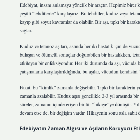
Edebiyat, insanı anlamaya yönelik bir araçtır. Hepimiz birer 
çeşitli “tehditlerle” karşılaşırız. Bu tehditler, kuduz veya tet
kayıp gibi soyut kavramlar da olabilir. Bir aşı, tıpkı bir karak
sağlar.
Kuduz ve tetanoz aşıları, aslında her iki hastalık için de vüc
bulaşan ve ölümcül sonuçlar doğurabilen bir hastalıkken, teta
etkileyen bir enfeksiyondur. Her iki durumda da aşı, vücuda bu 
çatışmalarla karşılaştırıldığında, bu aşılar, vücudun kendisini
Fakat, bu “kimlik” zamanla değişebilir. Tıpkı bir karakterin yaş
zamanla azalabilir. Kuduz aşısı genellikle 2-3 yıl arasında bir
süreler, zamanın içinde eriyen bir tür “hikaye”ye dönüşür. Y
devam etse de, bir değişim vardır. Hikayenin sonu asla sabit de
Edebiyatın Zaman Algısı ve Aşıların Koruyucu Etk