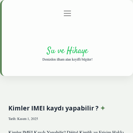
menüyü
Anasayfa
Gizlilik Politikası
Yasal Uyarı
aç
Hakkımızda
Su ve Hikaye
Denizden ilham alan keyifli bilgiler!
Kimler IMEI kaydı yapabilir ?
Tarih: Kasım 1, 2025
Kimler IMEI Kaydı Yapabilir? Dijital Kimlik ve Erişim Hakkı