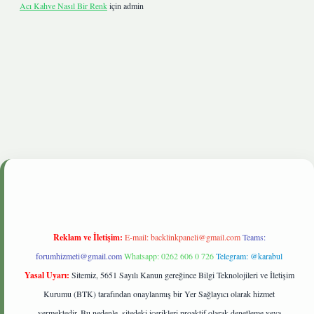
Acı Kahve Nasıl Bir Renk
için
admin
onbetgiris.live
Reklam ve İletişim:
E-mail:
backlinkpaneli@gmail.com
Teams:
forumhizmeti@gmail.com
Whatsapp: 0262 606 0 726
Telegram: @karabul
Yasal Uyarı:
Sitemiz, 5651 Sayılı Kanun gereğince Bilgi Teknolojileri ve İletişim
Kurumu (BTK) tarafından onaylanmış bir Yer Sağlayıcı olarak hizmet
vermektedir. Bu nedenle, sitedeki içerikleri proaktif olarak denetleme veya