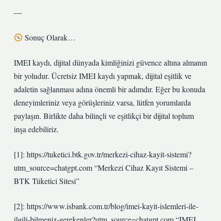
—
Sonuç Olarak…
IMEI kaydı, dijital dünyada kimliğinizi güvence altına almanın
bir yoludur. Ücretsiz IMEI kaydı yapmak, dijital eşitlik ve
adaletin sağlanması adına önemli bir adımdır. Eğer bu konuda
deneyimleriniz veya görüşleriniz varsa, lütfen yorumlarda
paylaşın. Birlikte daha bilinçli ve eşitlikçi bir dijital toplum
inşa edebiliriz.
[1]: https://tuketici.btk.gov.tr/merkezi-cihaz-kayit-sistemi?
utm_source=chatgpt.com “Merkezi Cihaz Kayıt Sistemi –
BTK Tüketici Sitesi”
[2]: https://www.isbank.com.tr/blog/imei-kayit-islemleri-ile-
ilgili-bilmeniz-gerekenler?utm_source=chatgpt.com “IMEI