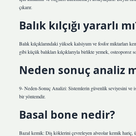
çıkarır.
Balık kılçığı yararlı mı
Balık kılçıklarındaki yüksek kalsiyum ve fosfor miktarları ke
gibi küçük balıkları kılçıklarıyla birlikte yemek, osteoporoz sor
Neden sonuç analiz 
9- Neden-Sonuç Analizi: Sistemlerin güvenlik seviyesini ve is
bir yöntemdir.
Basal bone nedir?
Bazal kemik: Diş köklerini çevreleyen alveolar kemik hariç, ü