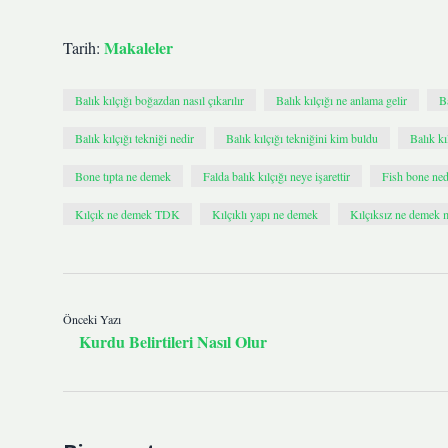
Makaleler
Tarih:
Balık kılçığı boğazdan nasıl çıkarılır
Balık kılçığı ne anlama gelir
Ba
Balık kılçığı tekniği nedir
Balık kılçığı tekniğini kim buldu
Balık kı
Bone tıpta ne demek
Falda balık kılçığı neye işarettir
Fish bone ned
Kılçık ne demek TDK
Kılçıklı yapı ne demek
Kılçıksız ne demek 
Önceki Yazı
Kurdu Belirtileri Nasıl Olur