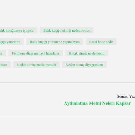
lık kılçığı neye iyi gelir
Balık kılçığı tekniği neden sonuç
lçığı yararlı mı
Balık kılçığı yuttum ne yapmalıyım
Basal bone nedir
ir
Fishbone diagram nasıl hazırlanır
Kılçık atmak ne demektir
mecaz
Neden sonuç analiz metodu
Neden sonuç diyagramları
Sonraki Yaz
Aydınlatma Metni Neleri Kapsar