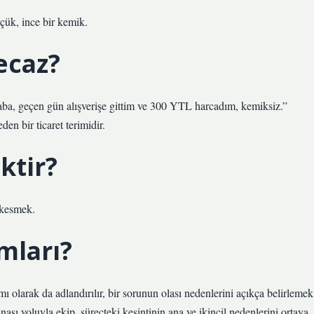
çük, ince bir kemik.
ecaz?
Baba, geçen gün alışverişe gittim ve 300 YTL harcadım, kemiksiz.”
den bir ticaret terimidir.
ktir?
 kesmek.
mları?
 olarak da adlandırılır, bir sorunun olası nedenlerini açıkça belirlemek
tınası yoluyla ekip, süreçteki kesintinin ana ve ikincil nedenlerini ortaya