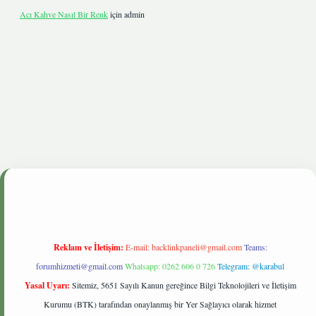
Acı Kahve Nasıl Bir Renk
için
admin
betgiris.live
Reklam ve İletişim:
E-mail:
backlinkpaneli@gmail.com
Teams:
forumhizmeti@gmail.com
Whatsapp: 0262 606 0 726
Telegram: @karabul
Yasal Uyarı:
Sitemiz, 5651 Sayılı Kanun gereğince Bilgi Teknolojileri ve İletişim
Kurumu (BTK) tarafından onaylanmış bir Yer Sağlayıcı olarak hizmet