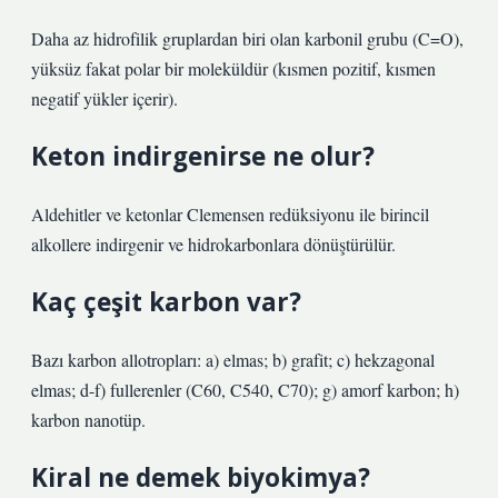
Daha az hidrofilik gruplardan biri olan karbonil grubu (C=O),
yüksüz fakat polar bir moleküldür (kısmen pozitif, kısmen
negatif yükler içerir).
Keton indirgenirse ne olur?
Aldehitler ve ketonlar Clemensen redüksiyonu ile birincil
alkollere indirgenir ve hidrokarbonlara dönüştürülür.
Kaç çeşit karbon var?
Bazı karbon allotropları: a) elmas; b) grafit; c) hekzagonal
elmas; d-f) fullerenler (C60, C540, C70); g) amorf karbon; h)
karbon nanotüp.
Kiral ne demek biyokimya?