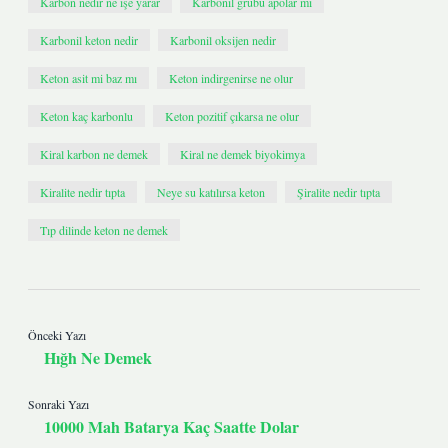
Karbon nedir ne işe yarar
Karbonil grubu apolar mı
Karbonil keton nedir
Karbonil oksijen nedir
Keton asit mi baz mı
Keton indirgenirse ne olur
Keton kaç karbonlu
Keton pozitif çıkarsa ne olur
Kiral karbon ne demek
Kiral ne demek biyokimya
Kiralite nedir tıpta
Neye su katılırsa keton
Şiralite nedir tıpta
Tıp dilinde keton ne demek
Önceki Yazı
Hığh Ne Demek
Sonraki Yazı
10000 Mah Batarya Kaç Saatte Dolar