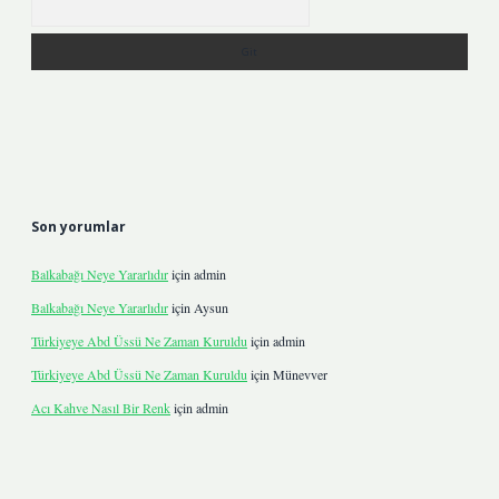
Son yorumlar
Balkabağı Neye Yararlıdır
için
admin
Balkabağı Neye Yararlıdır
için
Aysun
Türkiyeye Abd Üssü Ne Zaman Kuruldu
için
admin
Türkiyeye Abd Üssü Ne Zaman Kuruldu
için
Münevver
Acı Kahve Nasıl Bir Renk
için
admin