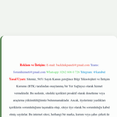
ris.live
Reklam ve İletişim:
E-mail:
backlinkpaneli@gmail.com
Teams:
forumhizmeti@gmail.com
Whatsapp: 0262 606 0 726
Telegram: @karabul
Yasal Uyarı:
Sitemiz, 5651 Sayılı Kanun gereğince Bilgi Teknolojileri ve İletişim
Kurumu (BTK) tarafından onaylanmış bir Yer Sağlayıcı olarak hizmet
vermektedir. Bu nedenle, sitedeki içerikleri proaktif olarak denetleme veya
araştırma yükümlülüğümüz bulunmamaktadır. Ancak, üyelerimiz yazdıkları
içeriklerin sorumluluğunu taşımakta olup, siteye üye olarak bu sorumluluğu kabul
etmiş sayılırlar. Bu internet sitesi, herhangi bir marka, kurum veya şahıs şirketi ile