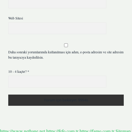
Web Sitesi
Daha sonraki yorumlarımda kullanılması için adım, e-posta adresim ve site adresim
bu tarayıcıya kaydedilsin.
10 - 4 kaçtır?
*
https://www.nethane.net
https://fefo.com.tr
https://famo.com.tr
Sitemap