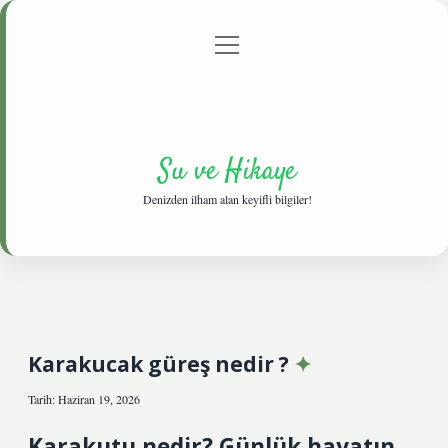
menüyü
Anasayfa
Gizlilik Politikası
Yasal Uyarı
aç
Hakkımızda
Su ve Hikaye
Denizden ilham alan keyifli bilgiler!
Karakucak güreş nedir ?
Tarih: Haziran 19, 2026
Karakutu nedir? Günlük hayatın