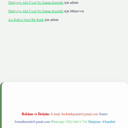
Türkiyeye Abd Üssü Ne Zaman Kuruldu
için
admin
Türkiyeye Abd Üssü Ne Zaman Kuruldu
için
Münevver
Acı Kahve Nasıl Bir Renk
için
admin
is.live
Reklam ve İletişim:
E-mail:
backlinkpaneli@gmail.com
Teams:
forumhizmeti@gmail.com
Whatsapp: 0262 606 0 726
Telegram: @karabul