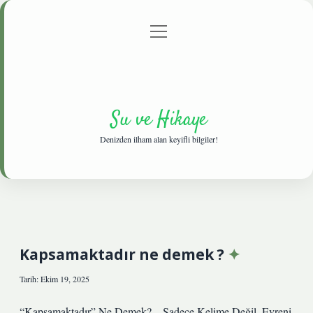
menüyü
Anasayfa
Gizlilik Politikası
Yasal Uyarı
aç
Hakkımızda
Su ve Hikaye
Denizden ilham alan keyifli bilgiler!
Kapsamaktadır ne demek ?
Tarih: Ekim 19, 2025
“Kapsamaktadır” Ne Demek? – Sadece Kelime Değil, Evreni