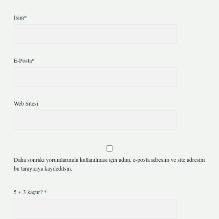
İsim*
E-Posta*
Web Sitesi
Daha sonraki yorumlarımda kullanılması için adım, e-posta adresim ve site adresim
bu tarayıcıya kaydedilsin.
5 + 3 kaçtır?
*