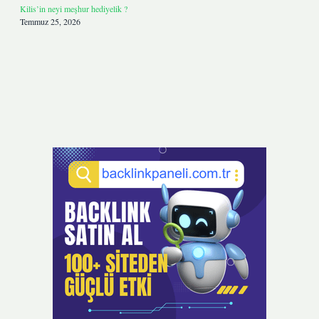
Kilis’in neyi meşhur hediyelik ?
Temmuz 25, 2026