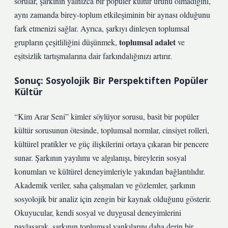
sorular, şarkının yalnızca bir popüler kültür ürünü olmadığını,
aynı zamanda birey-toplum etkileşiminin bir aynası olduğunu
fark etmenizi sağlar. Ayrıca, şarkıyı dinleyen toplumsal
toplumsal adalet
grupların çeşitliliğini düşünmek,
ve
eşitsizlik
tartışmalarına dair farkındalığınızı artırır.
Sonuç: Sosyolojik Bir Perspektiften Popüler
Kültür
“Kim Arar Seni” kimler söylüyor sorusu, basit bir popüler
kültür sorusunun ötesinde, toplumsal normlar, cinsiyet rolleri,
kültürel pratikler ve güç ilişkilerini ortaya çıkaran bir pencere
sunar. Şarkının yayılımı ve algılanışı, bireylerin sosyal
konumları ve kültürel deneyimleriyle yakından bağlantılıdır.
Akademik veriler, saha çalışmaları ve gözlemler, şarkının
sosyolojik bir analiz için zengin bir kaynak olduğunu gösterir.
Okuyucular, kendi sosyal ve duygusal deneyimlerini
paylaşarak, şarkının toplumsal yankılarını daha derin bir