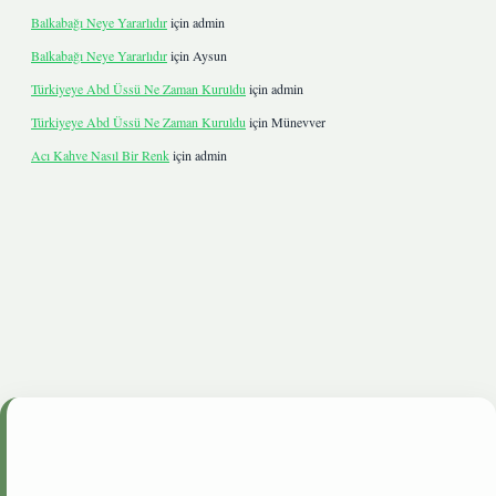
Balkabağı Neye Yararlıdır
için
admin
Balkabağı Neye Yararlıdır
için
Aysun
Türkiyeye Abd Üssü Ne Zaman Kuruldu
için
admin
Türkiyeye Abd Üssü Ne Zaman Kuruldu
için
Münevver
Acı Kahve Nasıl Bir Renk
için
admin
etgiris.live