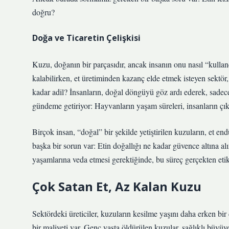
doğru?
Doğa ve Ticaretin Çelişkisi
Kuzu, doğanın bir parçasıdır, ancak insanın onu nasıl “kulla
kalabilirken, et üretiminden kazanç elde etmek isteyen sektör,
kadar adil? İnsanların, doğal döngüyü göz ardı ederek, sadece k
gündeme getiriyor: Hayvanların yaşam süreleri, insanların çıka
Birçok insan, “doğal” bir şekilde yetiştirilen kuzuların, et 
başka bir sorun var: Etin doğallığı ne kadar güvence altına a
yaşamlarına veda etmesi gerektiğinde, bu süreç gerçekten eti
Çok Satan Et, Az Kalan Kuzu
Sektördeki üreticiler, kuzuların kesilme yaşını daha erken b
bir maliyeti var. Genç yaşta öldürülen kuzular, sağlıklı büy