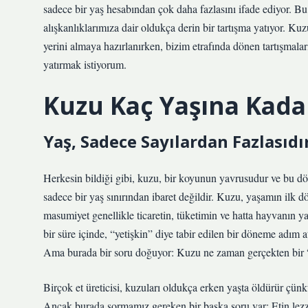
sadece bir yaş hesabından çok daha fazlasını ifade ediyor. 
alışkanlıklarımıza dair oldukça derin bir tartışma yatıyor. Ku
yerini almaya hazırlanırken, bizim etrafında dönen tartışma
yatırmak istiyorum.
Kuzu Kaç Yaşına Kadar
Yaş, Sadece Sayılardan Fazlasıdı
Herkesin bildiği gibi, kuzu, bir koyunun yavrusudur ve bu dö
sadece bir yaş sınırından ibaret değildir. Kuzu, yaşamın il
masumiyet genellikle ticaretin, tüketimin ve hatta hayvanın y
bir süre içinde, “yetişkin” diye tabir edilen bir döneme adım
Ama burada bir soru doğuyor: Kuzu ne zaman gerçekten bir “
Birçok et üreticisi, kuzuları oldukça erken yaşta öldürür çün
Ancak burada sormamız gereken bir başka soru var: Etin lezz