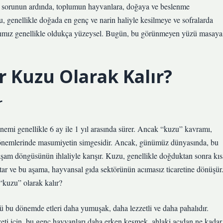
Bu sorunun ardında, toplumun hayvanlara, doğaya ve beslenme
zu, genellikle doğada en genç ve narin haliyle kesilmeye ve sofralarda
larımız genellikle oldukça yüzeysel. Bugün, bu görünmeyen yüzü masaya
 Kuzu Olarak Kalır?
r
nemi genellikle 6 ay ile 1 yıl arasında sürer. Ancak “kuzu” kavramı,
k dönemlerinde masumiyetin simgesidir. Ancak, günümüz dünyasında, bu
aşam döngüsünün ihlaliyle karışır. Kuzu, genellikle doğduktan sonra kıs
 atar ve bu aşama, hayvansal gıda sektörünün acımasız ticaretine dönüşür
kuzu” olarak kalır?
kü bu dönemde etleri daha yumuşak, daha lezzetli ve daha pahalıdır.
eti için, bu genç hayvanları daha erken kesmek, ahlaki açıdan ne kadar